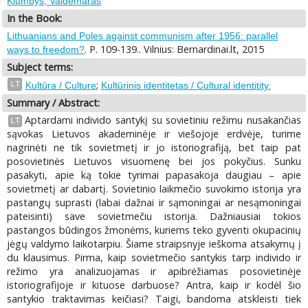
Klumbys, Valdemaras
In the Book:
Lithuanians and Poles against communism after 1956: parallel
. P. 109-139.. Vilnius: Bernardinai.lt, 2015
ways to freedom?
Subject terms:
;
LT
Kultūra / Culture
Kultūrinis identitetas / Cultural identitity.
Summary / Abstract:
Aptardami individo santykį su sovietiniu režimu nusakančias
LT
sąvokas Lietuvos akademinėje ir viešojoje erdvėje, turime
nagrinėti ne tik sovietmetį ir jo istoriografiją, bet taip pat
posovietinės Lietuvos visuomenę bei jos pokyčius. Sunku
pasakyti, apie ką tokie tyrimai papasakoja daugiau – apie
sovietmetį ar dabartį. Sovietinio laikmečio suvokimo istorija yra
pastangų suprasti (labai dažnai ir sąmoningai ar nesąmoningai
pateisinti) save sovietmečiu istorija. Dažniausiai tokios
pastangos būdingos žmonėms, kuriems teko gyventi okupacinių
jėgų valdymo laikotarpiu. Šiame straipsnyje ieškoma atsakymų į
du klausimus. Pirma, kaip sovietmečio santykis tarp individo ir
režimo yra analizuojamas ir apibrėžiamas posovietinėje
istoriografijoje ir kituose darbuose? Antra, kaip ir kodėl šio
santykio traktavimas keičiasi? Taigi, bandoma atskleisti tiek