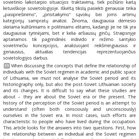
sovietinio laikotarpio situacijos traktavimą, tiek požiūrio kaitą
lietuviškoje sovietologijoje. Iškeltą tikslą pasiekti geriausiai tinka
„pasipriešinimo“, „prisitaikymo“ sąvokų bei joms artimų
kategorijų sampratų analizė. Žinoma, daugiausia dėmesio
skiriama kultūriniams ir politiniams elitams, kadangi jie ne tik yra
daugiausiai tyrinėjami, bet ir kelia aršiausių ginčų. Straipsnyje
aptariamos tik pagrindinės individo ir režimo santykio
sovietmečiu koncepcijos, analizuojant reikšmingiausius ir
geriausius, aktualias tendencijas reprezentuojančius
sovietologijos darbus.
When discussing the concepts that define the relationship of
EN
individuals with the Soviet regimen in academic and public space
of Lithuania, we must not analyse the Soviet period and its
historiography only, but also the post-Soviet Lithuanian society
and its changes. It is difficult to say what these studies are
about – they are about the Soviet era or the present. The
history of the perception of the Soviet period is an attempt to
understand (often both consciously and unconsciously)
ourselves in the Soviet era. In most cases, such efforts are
characteristic to people who have lived during the occupation.
This article looks for the answers into two questions. First, how
the relationship between an individual and the Soviet regimen