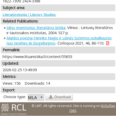
1822-7309; 2424-3388
Subject area:
Literatūrologija / Literary Studies
Related Publications:
Idėjų inventorius: literatūros kritika
. Vilnius : Lietuvių literatūros
ir tautosakos institutas, 2004. 527 p.
Maldos poezija Henriko Nagio ir Liūnės Sutemos pokalbiuose:
nuo nevilties iki išsigelbėjimo
.
Colloquia
2021, 46, 86-110.
Permalink:
https://www.lituanistika.lt/content/55653
Updated:
2026-02-25 13:49:09
Metrics:
Views: 156
Downloads: 14
Export:
Choose type:
Download
© LMT. All rights reserved.
Site is running on
KUSoftas
CMS
.