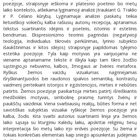
poezijoje, straipsnyje ieškoma ir platesnio poetinio šio metų
laiko konteksto, atliekama lyginamoji analizė įtraukiant G. Traklio
ir P. Celano kūrybą. Lyginamajai analizei paskatų teikia
lietuviškoji vokiečių kalba rašiusių autorių recepcija, aptariamus
tekstus suartinantis idėjinis ir poetinis, istorinis ir estetinis
bendrumas. Ekspresionizmo teorinis pagrindas (negatyvioji
teologija, individualus tikrovės perkūrimas, lyrinio subjekto
išaukštinimas ir kitos idėjos) straipsnyje papildomas tylėjimo
estetika poezijoje. Tyla kaip motyvas yra varijuojama ne
viename aptariamame tekste ir iškyla kaip tam tikro žodžio
sąstingio,jo nebuvimo, kalbos, žmogaus ar žvėries metafora.
Ryškus žiemos vaizdų vizualumas nagrinėjamas
išryškinantjuodos bei raudonos spalvos semantiką, kontrastų
vaidmenį perteikiant istorijos ir egzistencijos, mirties ir nebūties
patirtis. Žiemos poezijoje pasikartoja mirties patirtį išreiškiantis
medžioklės motyvas, simbolinę prasmę turintys žvėrių ir
paukščių vaizdiniai. Viena svarbiausių realijų, būties forma ir net
savotiškas subjektas vizualiai ryškioje žiemos poezijoje yra
kalba, žodis. Kita svarbi autorius suartinanti linija yra žiemos
laiko sąsaja su liturginiu Kalėdų laiku, apskritai religinių tiesų
interpretacija šio metų laiko irjo erdvės poezijoje. Su žiema ir
tokiais konkrečiais elementais kaip sniego apsunkintas judėjimas