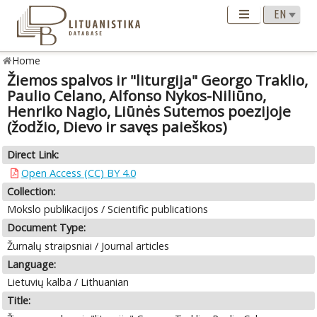
Home
Žiemos spalvos ir "liturgija" Georgo Traklio,
Paulio Celano, Alfonso Nykos-Niliūno,
Henriko Nagio, Liūnės Sutemos poezijoje
(žodžio, Dievo ir savęs paieškos)
Direct Link:
Open Access (CC) BY 4.0
Collection:
Mokslo publikacijos / Scientific publications
Document Type:
Žurnalų straipsniai / Journal articles
Language:
Lietuvių kalba / Lithuanian
Title: