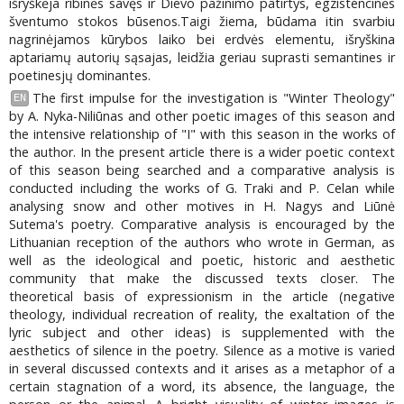
išryškėja ribinės savęs ir Dievo pažinimo patirtys, egzistencinės
šventumo stokos būsenos.Taigi žiema, būdama itin svarbiu
nagrinėjamos kūrybos laiko bei erdvės elementu, išryškina
aptariamų autorių sąsajas, leidžia geriau suprasti semantines ir
poetinesjų dominantes.
The first impulse for the investigation is "Winter Theology"
EN
by A. Nyka-Niliūnas and other poetic images of this season and
the intensive relationship of "I" with this season in the works of
the author. In the present article there is a wider poetic context
of this season being searched and a comparative analysis is
conducted including the works of G. Traki and P. Celan while
analysing snow and other motives in H. Nagys and Liūnė
Sutema's poetry. Comparative analysis is encouraged by the
Lithuanian reception of the authors who wrote in German, as
well as the ideological and poetic, historic and aesthetic
community that make the discussed texts closer. The
theoretical basis of expressionism in the article (negative
theology, individual recreation of reality, the exaltation of the
lyric subject and other ideas) is supplemented with the
aesthetics of silence in the poetry. Silence as a motive is varied
in several discussed contexts and it arises as a metaphor of a
certain stagnation of a word, its absence, the language, the