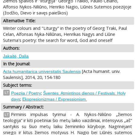
Žiemos spalvos ir "liturgija" Georgo Traklio, Paulio Celano,
Alfonso Nykos-Niliūno, Henriko Nagio, Liūnės Sutemos poezijoje
(žodžio, Dievo ir savęs paieškos)
Alternative Title:
Winter colours and "Liturgy" in the poetry of Georg Traki, Paul
Celan, Alfonsas Nyka-Niliūnas, Henrikas Nagys and Liūne
Sutema's poetry: the search for word, God and oneself
Authors:
Jakaitė, Dalia
In the Journal:
[Acta humanit. univ.
Acta humanitarica universitatis Saulensis
Saulensis], 2014, 20, 154-180
Subject terms:
;
LT
Poezija / Poetry
Šventės. Atmintinos dienos / Festivals. Holy
;
days
Ekspresionizmas / Expressionism.
Summary / Abstract:
Pirminis impulsas tyrimui - A. Nykos-Niliūno „žiemos
LT
teologija“ ir kiti poetiniai šio metų laiko vaizdiniai, intensyvus „aš“
santykis su šiuo metų laiku žemininko kūryboje. Nagrinėjant
sniego ir kitus žiemos motyvus H. Nagio bei Liūnės sutemos