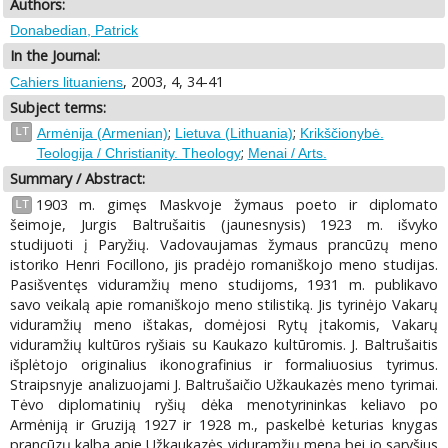
Authors:
Donabedian, Patrick
In the Journal:
, 2003, 4, 34-41
Cahiers lituaniens
Subject terms:
;
;
LT
Armėnija (Armenian)
Lietuva (Lithuania)
Krikščionybė.
;
Teologija / Christianity. Theology
Menai / Arts.
Summary / Abstract:
1903 m. gimęs Maskvoje žymaus poeto ir diplomato
LT
šeimoje, Jurgis Baltrušaitis (jaunesnysis) 1923 m. išvyko
studijuoti į Paryžių. Vadovaujamas žymaus prancūzų meno
istoriko Henri Focillono, jis pradėjo romaniškojo meno studijas.
Pasišventęs viduramžių meno studijoms, 1931 m. publikavo
savo veikalą apie romaniškojo meno stilistiką. Jis tyrinėjo Vakarų
viduramžių meno ištakas, domėjosi Rytų įtakomis, Vakarų
viduramžių kultūros ryšiais su Kaukazo kultūromis. J. Baltrušaitis
išplėtojo originalius ikonografinius ir formaliuosius tyrimus.
Straipsnyje analizuojami J. Baltrušaičio Užkaukazės meno tyrimai.
Tėvo diplomatinių ryšių dėka menotyrininkas keliavo po
Armėniją ir Gruziją 1927 ir 1928 m., paskelbė keturias knygas
prancūzų kalba apie Užkaukazės viduramžių meną bei jo sąryšius