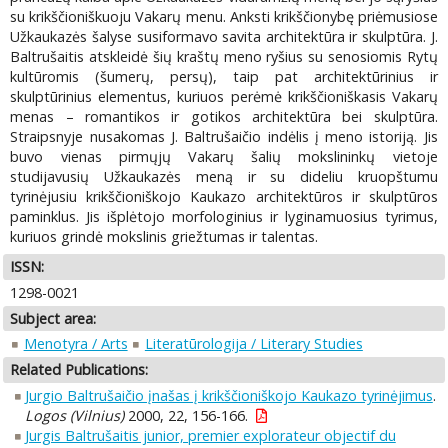
su krikščioniškuoju Vakarų menu. Anksti krikščionybę priėmusiose
Užkaukazės šalyse susiformavo savita architektūra ir skulptūra. J.
Baltrušaitis atskleidė šių kraštų meno ryšius su senosiomis Rytų
kultūromis (šumerų, persų), taip pat architektūrinius ir
skulptūrinius elementus, kuriuos perėmė krikščioniškasis Vakarų
menas – romantikos ir gotikos architektūra bei skulptūra.
Straipsnyje nusakomas J. Baltrušaičio indėlis į meno istoriją. Jis
buvo vienas pirmųjų Vakarų šalių mokslininkų vietoje
studijavusių Užkaukazės meną ir su dideliu kruopštumu
tyrinėjusiu krikščioniškojo Kaukazo architektūros ir skulptūros
paminklus. Jis išplėtojo morfologinius ir lyginamuosius tyrimus,
kuriuos grindė mokslinis griežtumas ir talentas.
ISSN:
1298-0021
Subject area:
Menotyra / Arts
Literatūrologija / Literary Studies
Related Publications:
Jurgio Baltrušaičio įnašas į krikščioniškojo Kaukazo tyrinėjimus
.
Logos (Vilnius)
2000, 22, 156-166.
Jurgis Baltrušaitis junior, premier explorateur objectif du