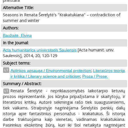
prieštara
Alternative Title:
Seasons in Renata Šerelytė's "Krakatukiana" – contradiction of
summer and winter
Authors:
Baužaitė, Elvina
In the Journal:
[Acta humanit. univ.
Acta humanitarica universitatis Saulensis
Saulensis], 2014, 20, 120-129
Subject terms:
;
LT
Aplinkos apsauga / Environmental protection
Literatūros teorija
;
ir kritika / Literary science and criticism
Proza / Prose.
Summary / Abstract:
Renata Šerelytė - nepriklausomybės laikotarpio lietuvių
LT
prozos reprezentantė. Jos kūryba pripažįstama ir skaitytojų, ir
literatūros kritikų. Autorė sėkmingai rašo tiek suaugusiesiems,
tiek vaikams. Straipsnyje nagrinėjama Šerelytės penkių dalių
istorija apie fantastinius personažus - krakatukus. Ši istorija
darbe traktuojama kaip vienetas, vadinamas krakatukiana.
Pasirinkus ekokritinę žiūrą, kuri iki šiol netaikyta nagrinėjant