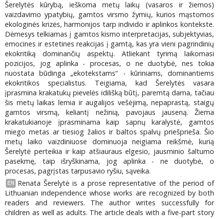
Šerelytės kūrybą, ieškoma metų laikų (vasaros ir žiemos)
vaizdavimo ypatybių, gamtos virsmo žymių, kurios mąstomos
ekologinės krizės, harmonijos tarp individo ir aplinkos kontekste.
Dėmesys telkiamas į gamtos kismo interpretacijas, subjektyvias,
emocines ir estetines reakcijas į gamtą, kas yra vieni pagrindinių
ekokritiką dominančių aspektų. Atliekant tyrimą laikomasi
pozicijos, jog aplinka - procesas, o ne duotybė, nes tokia
nuostata būdinga „ekotekstams“ - kūriniams, dominantiems
ekokritikos specialistus. Teigiama, kad Šerelytės vasara
įprasmina krakatukų pievelės idilišką būtį, paremtą darna, tačiau
šis metų laikas lemia ir augalijos vešėjimą, nepaprastą, staigų
gamtos virsmą, keliantį nežinią, pavojaus jauseną. Žiema
krakatukianoje įprasminama kaip sapnų karalystė, gamtos
miego metas ar tiesiog žalios ir baltos spalvų priešprieša. Šio
metų laiko vaizdiniuose dominuoja neigiama reikšmė, kurią
Šerelytė perteikia ir kaip atšiauraus elgesio, jausminio šaltumo
pasekmę, taip išryškinama, jog aplinka - ne duotybė, o
procesas, pagrįstas tarpusavio ryšiu, sąveika.
Renata Šerelytė is a prose representative of the period of
EN
Lithuanian independence whose works are recognized by both
readers and reviewers. The author writes successfully for
children as well as adults. The article deals with a five-part story