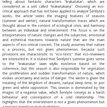
telling about fantastic characters "krakatukai", which are
considered as a unit called "krakatukiana". Choosing an eco-
critical approach that has not been applied to analyze Šerelytė's
works, the article seeks the imaging features of seasons
(summer and winter), natural transformation traces which are
thought about in the context of ecological crisis, and harmony
between an individual and environment. The focus is on the
interpretations of nature changes and the subjective, emotional
and esthetical reactions towards nature that are the main
aspects of eco-critical concern. The study assumes that nature
is a process, but not given phenomenon, because such
provisions are characteristic to "eco-texts" that eco-reviewers
are interested in. It is stated that Šerelytė's summer gives sense
to the "krakatukai" lawn idyllic existence based on the
coherence, but this season is also responsible for vegetation
the proliferation and sudden transformation of nature, which
evokes uncertainty and sense of danger. The winter is given the
meaning of the kingdom of dreams, natural sleep time, or just
green and white opposition. This season is dominated by the
images of a negative value, which Šerelytė conveys as a harsh
behaviour and consequence of a cold relationship. This
highlights that the environment is not a given phenomenon but
a process based on mutual relations.