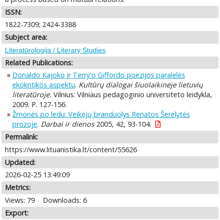
ISSN:
1822-7309; 2424-3388
Subject area:
Literatūrologija / Literary Studies
Related Publications:
Donaldo Kajoko ir Terry'o Giffordo poezijos paralelės
ekokritikos aspektu
.
Kultūrų dialogai šiuolaikinėje lietuvių
literatūroje.
Vilnius: Vilniaus pedagoginio universiteto leidykla,
2009. P. 127-156.
Žmonės po ledu: Veikėjų branduolys Renatos Šerelytės
prozoje
.
Darbai ir dienos
2005, 42, 93-104.
Permalink:
https://www.lituanistika.lt/content/55626
Updated:
2026-02-25 13:49:09
Metrics:
Views: 79
Downloads: 6
Export: