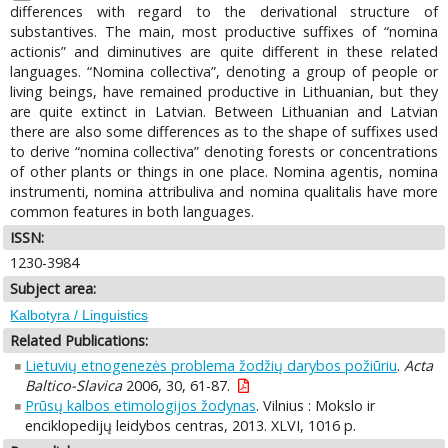
differences with regard to the derivational structure of
substantives. The main, most productive suffixes of “nomina
actionis” and diminutives are quite different in these related
languages. “Nomina collectiva”, denoting a group of people or
living beings, have remained productive in Lithuanian, but they
are quite extinct in Latvian. Between Lithuanian and Latvian
there are also some differences as to the shape of suffixes used
to derive “nomina collectiva” denoting forests or concentrations
of other plants or things in one place. Nomina agentis, nomina
instrumenti, nomina attribuliva and nomina qualitalis have more
common features in both languages.
ISSN:
1230-3984
Subject area:
Kalbotyra / Linguistics
Related Publications:
Lietuvių etnogenezės problema žodžių darybos požiūriu
.
Acta
Baltico-Slavica
2006, 30, 61-87.
Prūsų kalbos etimologijos žodynas
. Vilnius : Mokslo ir
enciklopedijų leidybos centras, 2013. XLVI, 1016 p.