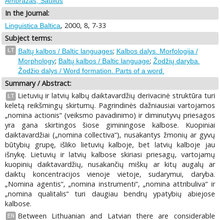
Ambrazas, Saulius
In the Journal:
, 2000, 8, 7-33
Linguistica Baltica
Subject terms:
;
LT
Baltų kalbos / Baltic languages
Kalbos dalys. Morfologija /
;
;
Morphology
Baltų kalbos / Baltic language
Žodžių daryba.
Žodžio dalys / Word formation. Parts of a word.
Summary / Abstract:
Lietuvių ir latvių kalbų daiktavardžių derivacinė struktūra turi
LT
keletą reikšmingų skirtumų. Pagrindinės dažniausiai vartojamos
„nomina actionis“ (veiksmo pavadinimo) ir diminutyvų priesagos
yra gana skirtingos šiose giminingose kalbose. Kuopiniai
daiktavardžiai („nomina collectiva“), nusakantys žmonių ar gyvų
būtybių grupę, išliko lietuvių kalboje, bet latvių kalboje jau
išnykę. Lietuvių ir latvių kalbose skiriasi priesagų, vartojamų
kuopinių daiktavardžių, nusakančių miškų ar kitų augalų ar
daiktų koncentracijos vienoje vietoje, sudarymui, daryba.
„Nomina agentis“, „nomina instrumenti“, „nomina attribuliva“ ir
„nomina qualitalis“ turi daugiau bendrų ypatybių abiejose
kalbose.
Between Lithuanian and Latvian there are considerable
EN