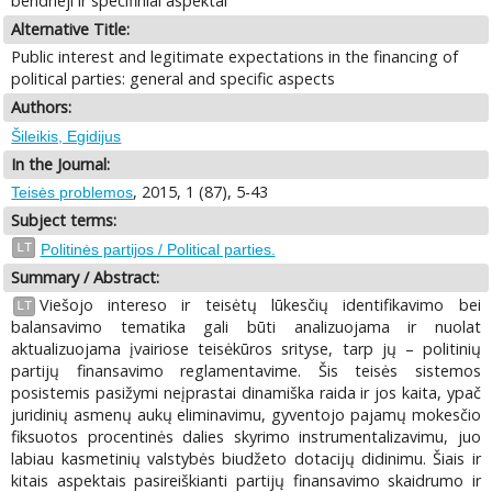
bendrieji ir specifiniai aspektai
Alternative Title:
Public interest and legitimate expectations in the financing of
political parties: general and specific aspects
Authors:
Šileikis, Egidijus
In the Journal:
, 2015, 1 (87), 5-43
Teisės problemos
Subject terms:
LT
Politinės partijos / Political parties.
Summary / Abstract:
Viešojo intereso ir teisėtų lūkesčių identifikavimo bei
LT
balansavimo tematika gali būti analizuojama ir nuolat
aktualizuojama įvairiose teisėkūros srityse, tarp jų – politinių
partijų finansavimo reglamentavime. Šis teisės sistemos
posistemis pasižymi neįprastai dinamiška raida ir jos kaita, ypač
juridinių asmenų aukų eliminavimu, gyventojo pajamų mokesčio
fiksuotos procentinės dalies skyrimo instrumentalizavimu, juo
labiau kasmetinių valstybės biudžeto dotacijų didinimu. Šiais ir
kitais aspektais pasireiškianti partijų finansavimo skaidrumo ir