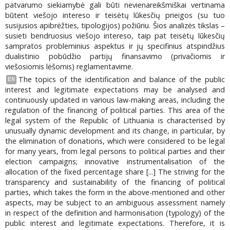
patvarumo siekiamybė gali būti nevienareikšmiškai vertinama
būtent viešojo intereso ir teisėtų lūkesčių prieigos (su tuo
susijusios apibrėžties, tipologijos) požiūriu. Šios analizės tikslas –
susieti bendruosius viešojo intereso, taip pat teisėtų lūkesčių
sampratos probleminius aspektus ir jų specifinius atspindžius
dualistinio pobūdžio partijų finansavimo (privačiomis ir
viešosiomis lėšomis) reglamentavime.
The topics of the identification and balance of the public
EN
interest and legitimate expectations may be analysed and
continuously updated in various law-making areas, including the
regulation of the financing of political parties. This area of the
legal system of the Republic of Lithuania is characterised by
unusually dynamic development and its change, in particular, by
the elimination of donations, which were considered to be legal
for many years, from legal persons to political parties and their
election campaigns; innovative instrumentalisation of the
allocation of the fixed percentage share [...] The striving for the
transparency and sustainability of the financing of political
parties, which takes the form in the above-mentioned and other
aspects, may be subject to an ambiguous assessment namely
in respect of the definition and harmonisation (typology) of the
public interest and legitimate expectations. Therefore, it is