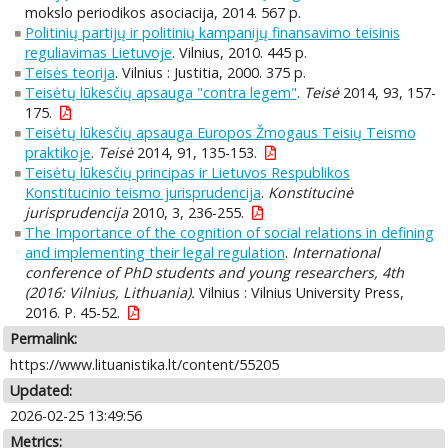
mokslo periodikos asociacija, 2014. 567 p.
Politinių partijų ir politinių kampanijų finansavimo teisinis
reguliavimas Lietuvoje
. Vilnius, 2010. 445 p.
Teisės teorija
. Vilnius : Justitia, 2000. 375 p.
Teisėtų lūkesčių apsauga "contra legem"
.
Teisė
2014, 93, 157-
175.
Teisėtų lūkesčių apsauga Europos Žmogaus Teisių Teismo
praktikoje
.
Teisė
2014, 91, 135-153.
Teisėtų lūkesčių principas ir Lietuvos Respublikos
Konstitucinio teismo jurisprudencija
.
Konstitucinė
jurisprudencija
2010, 3, 236-255.
The Importance of the cognition of social relations in defining
and implementing their legal regulation
.
International
conference of PhD students and young researchers, 4th
(2016: Vilnius, Lithuania).
Vilnius : Vilnius University Press,
2016. P. 45-52.
Permalink:
https://www.lituanistika.lt/content/55205
Updated:
2026-02-25 13:49:56
Metrics: