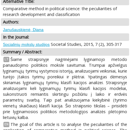
Alternative Title:
Comparative method in political science: the peculiarities of
research development and classification
Authors:
Janušauskienė, Diana
In the Journal:
Societal Studies, 2015, 7 (2), 305-317
Socialinių mokslų studijos
Summary / Abstract:
Šiame straipsnyje nagrinėjami lyginamojo metodo
LT
panaudojimo politikos moksle savitumai. Trumpai apžvelgus
lyginamųjų tyrimų vystymosi istoriją, analizuojami veiksniai, kurie
turėjo įtakos tyrimų poreikiui ir plėtrai. Ypatingas dėmesys
skiriamas lyginamųjų tyrimų klasifi kacijos analizei. Straipsnyje
analizuojami keli lyginamųjų tyrimų klasifi kacijos modeliai,
sukonstruoti remiantis skirtingu požiūriu į laiko ir erdvės
parametrų svarbą. Taip pat analizuojama kiekybinė (tyrimo
vienetų skaičiaus) klasifi kacija. Šio straipsnio tikslas – prisidėti
prie lyginamosios politikos metodologijos analizės plėtojimo
lietuvių kalba.
The goal of this article is to analyse the peculiarities of the
EN