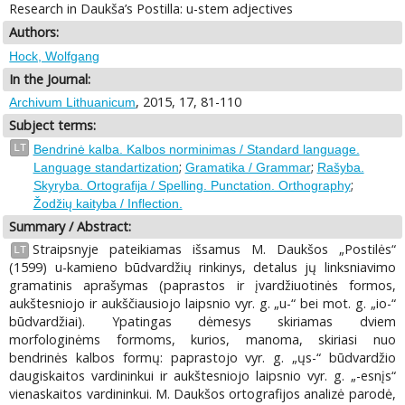
Research in Daukša’s Postilla: u-stem adjectives
Authors:
Hock, Wolfgang
In the Journal:
, 2015, 17, 81-110
Archivum Lithuanicum
Subject terms:
LT
Bendrinė kalba. Kalbos norminimas / Standard language.
;
;
Language standartization
Gramatika / Grammar
Rašyba.
;
Skyryba. Ortografija / Spelling. Punctation. Orthography
Žodžių kaityba / Inflection.
Summary / Abstract:
Straipsnyje pateikiamas išsamus M. Daukšos „Postilės“
LT
(1599) u-kamieno būdvardžių rinkinys, detalus jų linksniavimo
gramatinis aprašymas (paprastos ir įvardžiuotinės formos,
aukštesniojo ir aukščiausiojo laipsnio vyr. g. „u-“ bei mot. g. „io-“
būdvardžiai). Ypatingas dėmesys skiriamas dviem
morfologinėms formoms, kurios, manoma, skiriasi nuo
bendrinės kalbos formų: paprastojo vyr. g. „ųs-“ būdvardžio
daugiskaitos vardininkui ir aukštesniojo laipsnio vyr. g. „-esnįs“
vienaskaitos vardininkui. M. Daukšos ortografijos analizė parodė,