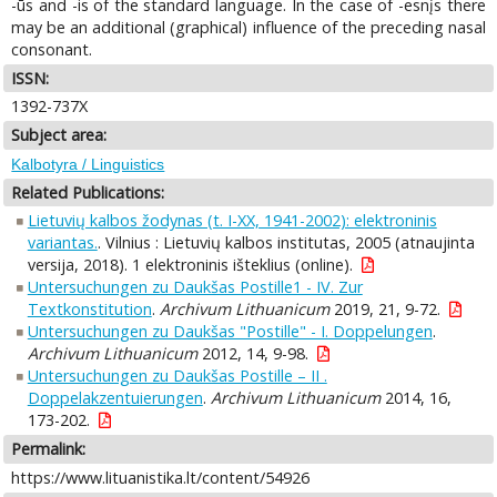
-ūs and -is of the standard language. In the case of -esnįs there
may be an additional (graphical) influence of the preceding nasal
consonant.
ISSN:
1392-737X
Subject area:
Kalbotyra / Linguistics
Related Publications:
Lietuvių kalbos žodynas (t. I-XX, 1941-2002): elektroninis
variantas.
. Vilnius : Lietuvių kalbos institutas, 2005 (atnaujinta
versija, 2018). 1 elektroninis išteklius (online).
Untersuchungen zu Daukšas Postille1 - IV. Zur
Textkonstitution
.
Archivum Lithuanicum
2019, 21, 9-72.
Untersuchungen zu Daukšas "Postille" - I. Doppelungen
.
Archivum Lithuanicum
2012, 14, 9-98.
Untersuchungen zu Daukšas Postille – II .
Doppelakzentuierungen
.
Archivum Lithuanicum
2014, 16,
173-202.
Permalink:
https://www.lituanistika.lt/content/54926