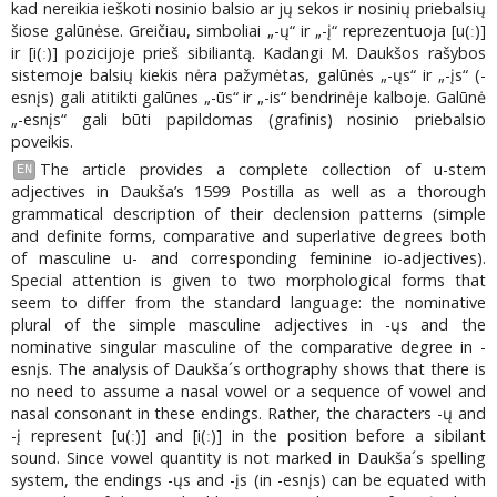
kad nereikia ieškoti nosinio balsio ar jų sekos ir nosinių priebalsių
šiose galūnėse. Greičiau, simboliai „-ų“ ir „-į“ reprezentuoja [u(ː)]
ir [i(ː)] pozicijoje prieš sibiliantą. Kadangi M. Daukšos rašybos
sistemoje balsių kiekis nėra pažymėtas, galūnės „-ųs“ ir „-įs“ (-
esnįs) gali atitikti galūnes „-ūs“ ir „-is“ bendrinėje kalboje. Galūnė
„-esnįs“ gali būti papildomas (grafinis) nosinio priebalsio
poveikis.
The article provides a complete collection of u-stem
EN
adjectives in Daukša’s 1599 Postilla as well as a thorough
grammatical description of their declension patterns (simple
and definite forms, comparative and superlative degrees both
of masculine u- and corresponding feminine io-adjectives).
Special attention is given to two morphological forms that
seem to differ from the standard language: the nominative
plural of the simple masculine adjectives in -ųs and the
nominative singular masculine of the comparative degree in -
esnįs. The analysis of Daukša´s orthography shows that there is
no need to assume a nasal vowel or a sequence of vowel and
nasal consonant in these endings. Rather, the characters -ų and
-į represent [u(ː)] and [i(ː)] in the position before a sibilant
sound. Since vowel quantity is not marked in Daukša´s spelling
system, the endings -ųs and -įs (in -esnįs) can be equated with