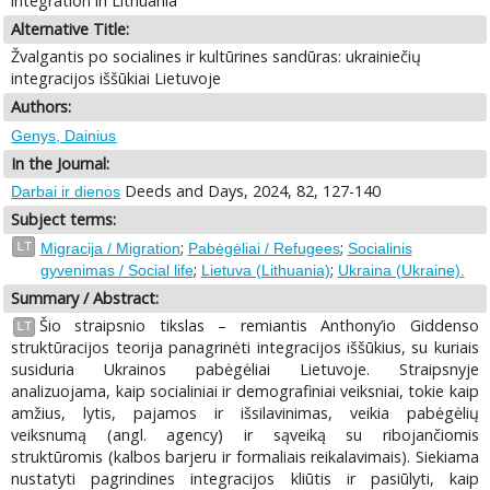
integration in Lithuania
Alternative Title:
Žvalgantis po socialines ir kultūrines sandūras: ukrainiečių
integracijos iššūkiai Lietuvoje
Authors:
Genys, Dainius
In the Journal:
Deeds and Days, 2024, 82, 127-140
Darbai ir dienos
Subject terms:
;
;
LT
Migracija / Migration
Pabėgėliai / Refugees
Socialinis
;
;
gyvenimas / Social life
Lietuva (Lithuania)
Ukraina (Ukraine).
Summary / Abstract:
Šio straipsnio tikslas – remiantis Anthony’io Giddenso
LT
struktūracijos teorija panagrinėti integracijos iššūkius, su kuriais
susiduria Ukrainos pabėgėliai Lietuvoje. Straipsnyje
analizuojama, kaip socialiniai ir demografiniai veiksniai, tokie kaip
amžius, lytis, pajamos ir išsilavinimas, veikia pabėgėlių
veiksnumą (angl. agency) ir sąveiką su ribojančiomis
struktūromis (kalbos barjeru ir formaliais reikalavimais). Siekiama
nustatyti pagrindines integracijos kliūtis ir pasiūlyti, kaip