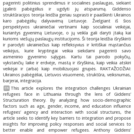
pagerinti politinius sprendimus ir socialines paslaugas, siekiant
įgalinti pabėgėlius ir ugdyti jų atsparumą. Giddenso
struktūracijos teorija leidžia geriau suprasti ir paaiškinti Ukrainos
karo pabėgėlių dalyvavimą Lietuvoje. Žvelgiant iš šios
perspektyvos ukrainiečiai vertinami kaip socialiniai veikėjai,
kuriantys gyvenimą Lietuvoje, o jų veikla gali daryti įtaką kai
kurioms viešųjų paslaugų institucijoms. Ši teorija leidžia išryškinti
ir parodyti ukrainiečius kaip refleksyvius ir kritiškai mąstančius
veikėjus, kurie kryptingai veikia siekdami pagerinti savo
asmeninio gyvenimo sąlygas. Kartu tai parodo pokyčių,
vykstančių laike ir erdvėje, mastą ir išryškina, kaip veikia atskiri
veikėjai ir (arba) kaip mobilizuojasi grupės. RAKTAŽODŽIAI:
Ukrainos pabėgėliai, Lietuvos visuomenė, struktūra, veiksnumas,
barjerai, integracija.
This article explores the integration challenges Ukrainian
EN
refugees face in Lithuania through the lens of Giddens’
Structuration theory. By analyzing how socio-demographic
factors such as age, gender, income, and education influence
refugees’ agency and interaction with social structures, the
article seeks to identify key barriers to integration and propose
insights for improving policy responses and social services to
better enable and empower refugees. Anthony Giddens’