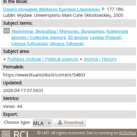
In the Book:
. P. 177-186..
Ostatni obywatele Wielkiego Księstwa Litewskiego
Lublin: Wydaw. Uniwersytetu Marii Curie-Skłodowskiej, 2005
Subject terms:
;
LT
Atsiminimai. Biografijos / Memories. Biographies
Kolektyvinė
;
;
;
atmintis / Collective memory
20 amžius
Lenkija (Poland)
;
Lietuva (Lithuania)
Ukraina (Ukraine).
Subject area:
Politikos mokslai / Political sciences
Istorija / History
Permalink:
https://www.lituanistika.lt/content/54803
Updated:
2026-04-17 07:54:01
Metrics:
Views: 44
Export:
Choose type:
Download
© LMT. All rights reserved.
Site is running on
KUSoftas