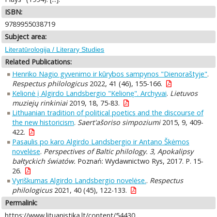
ISBN:
9789955038719
Subject area:
Literatūrologija / Literary Studies
Related Publications:
Henriko Nagio gyvenimo ir kūrybos sampynos "Dienoraštyje"
.
Respectus philologicus
2022, 41 (46), 155-166.
Kelionė į Algirdo Landsbergio "Kelionę". Archyvai
.
Lietuvos
muziejų rinkiniai
2019, 18, 75-83.
Lithuanian tradition of political poetics and the discourse of
the new historicism
.
Saert'ašoriso simpoziumi
2015, 9, 409-
422.
Pasaulis po karo Algirdo Landsbergio ir Antano Škėmos
novelėse
.
Perspectives of Baltic philology. 3, Apokalipsy
bałtyckich światów.
Poznań: Wydawnictwo Rys, 2017. P. 15-
26.
Vyriškumas Algirdo Landsbergio novelėse.
.
Respectus
philologicus
2021, 40 (45), 122-133.
Permalink:
https://www.lituanistika.lt/content/54430