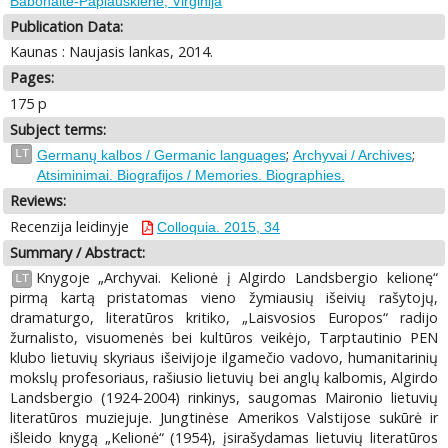
Babonaitė-Paplauskienė, Virginija
Publication Data:
Kaunas : Naujasis lankas, 2014.
Pages:
175 p
Subject terms:
;
;
LT
Germanų kalbos / Germanic languages
Archyvai / Archives
Atsiminimai. Biografijos / Memories. Biographies.
Reviews:
Recenzija leidinyje
Colloquia. 2015, 34
Summary / Abstract:
Knygoje „Archyvai. Kelionė į Algirdo Landsbergio kelionę“
LT
pirmą kartą pristatomas vieno žymiausių išeivių rašytojų,
dramaturgo, literatūros kritiko, „Laisvosios Europos“ radijo
žurnalisto, visuomenės bei kultūros veikėjo, Tarptautinio PEN
klubo lietuvių skyriaus išeivijoje ilgamečio vadovo, humanitarinių
mokslų profesoriaus, rašiusio lietuvių bei anglų kalbomis, Algirdo
Landsbergio (1924-2004) rinkinys, saugomas Maironio lietuvių
literatūros muziejuje. Jungtinėse Amerikos Valstijose sukūrė ir
išleido knygą „Kelionė“ (1954), įsirašydamas lietuvių literatūros