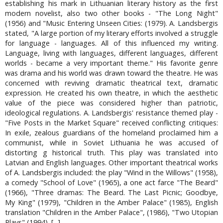
establishing his mark in Lithuanian literary history as the first
modern novelist, also two other books - "The Long Night"
(1956) and "Music Entering Unseen Cities: (1979). A. Landsbergis
stated, "A large portion of my literary efforts involved a struggle
for language - languages. All of this influenced my writing.
Language, living with languages, different languages, different
worlds - became a very important theme." His favorite genre
was drama and his world was drawn toward the theatre. He was
concerned with reviving dramatic theatrical text, dramatic
expression. He created his own theatre, in which the aesthetic
value of the piece was considered higher than patriotic,
ideological regulations. A. Landsbergis' resistance themed play -
"Five Posts in the Market Square" received conflicting critiques:
In exile, zealous guardians of the homeland proclaimed him a
communist, while in Soviet Lithuania he was accused of
distorting g historical truth. This play was translated into
Latvian and English languages. Other important theatrical works
of A. Landsbergis included: the play "Wind in the Willows" (1958),
a comedy "School of Love" (1965), a one act farce "The Beard"
(1966), "Three dramas: The Beard. The Last Picnic; Goodbye,
My King" (1979), "Children in the Amber Palace" (1985), English
translation "Children in the Amber Palace", (1986), "Two Utopian
Plays" (1994). [...].