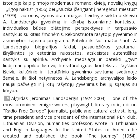
istorijoje kaip pirmojo modernaus romano, dviejų novelių knygų
- „Ilgoji naktis“ (1956) bei „Muzika įžengiant į neregėtus miestus“
(1979) - autorius, žymus dramaturgas. Leidinyje siekta atskleisti
A. Landsbergio gyvenimą ir kūrybą istoriniame kontekste,
individualios būties plėtojimo perspektyvas ir tarpusavio
santykius su kitais žmonėmis. Rekonstruota rašytojo gyvenimo ir
asmenybės tapsmo programa. Pateikti iki šiol mažai žinoti A.
Landsbergio biografijos faktai, pasaulėžiūros ypatumai,
išryškintos jo estetinės nuostatos, atskleistas autentiškas
santykis su aplinka. Archyvinė medžiaga ir pateikti „gyvi“
liudijimai papildo lietuvių literatūrologuos kontekstą, išryškina
išeivių kultūrinio ir literatūrinio gyvenimo savitumą svetimoje
žemėje. Iki šiol netyrinėtos A. Landsbergio archyvalijos leido
naujai pažvelgti ir į kitų rašytojų gyvenimus bei jų sąsajas su
kūryba.
Algirdas Jeronimas Landsbergis (1924-2004) - one of the
EN
most prominent emigre writers, playwright, literary critic, editor,
"Radio Free Europe" journalist, public and cultural activist, long
time president and vice president of the International PEN club,
Lithuanian Division, humanities professor, wrote in Lithuanian
and English languages. In the United States of America he
created and published the book "The Journey" (1954),