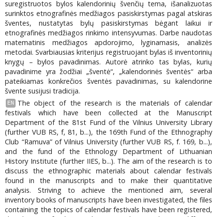
suregistruotos bylos kalendorinių švenčių tema, išanalizuotas
surinktos etnografinės medžiagos pasiskirstymas pagal atskiras
šventes, nustatytas bylų pasiskirstymas bėgant laikui ir
etnografinės medžiagos rinkimo intensyvumas. Darbe naudotas
matematinis medžiagos apdorojimo, lyginamasis, analizės
metodai. Svarbiausias kriterijus registruojant bylas iš inventorinių
knygų – bylos pavadinimas. Autorė atrinko tas bylas, kurių
pavadinime yra žodžiai „šventė“, „kalendorinės šventės“ arba
pateikiamas konkrečios šventės pavadinimas, su kalendorine
švente susijusi tradicija.
The object of the research is the materials of calendar
EN
festivals which have been collected at the Manuscript
Department of the 81st Fund of the Vilnius University Library
(further VUB RS, f, 81, b...), the 169th Fund of the Ethnography
Club “Ramuva” of Vilnius University (further VUB RS, f. 169, b...),
and the fund of the Ethnology Department of Lithuanian
History Institute (further IIES, b...). The aim of the research is to
discuss the ethnographic materials about calendar festivals
found in the manuscripts and to make their quantitative
analysis. Striving to achieve the mentioned aim, several
inventory books of manuscripts have been investigated, the files
containing the topics of calendar festivals have been registered,