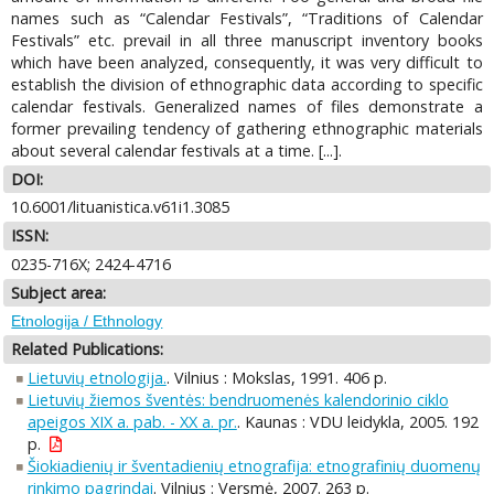
names such as “Calendar Festivals”, “Traditions of Calendar
Festivals” etc. prevail in all three manuscript inventory books
which have been analyzed, consequently, it was very difficult to
establish the division of ethnographic data according to specific
calendar festivals. Generalized names of files demonstrate a
former prevailing tendency of gathering ethnographic materials
about several calendar festivals at a time. [...].
DOI:
10.6001/lituanistica.v61i1.3085
ISSN:
0235-716X; 2424-4716
Subject area:
Etnologija / Ethnology
Related Publications:
Lietuvių etnologija.
. Vilnius : Mokslas, 1991. 406 p.
Lietuvių žiemos šventės: bendruomenės kalendorinio ciklo
apeigos XIX a. pab. - XX a. pr.
. Kaunas : VDU leidykla, 2005. 192
p.
Šiokiadienių ir šventadienių etnografija: etnografinių duomenų
rinkimo pagrindai
. Vilnius : Versmė, 2007. 263 p.