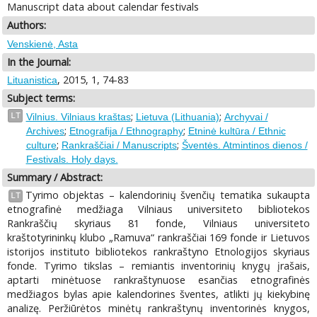
Manuscript data about calendar festivals
Authors:
Venskienė, Asta
In the Journal:
, 2015, 1, 74-83
Lituanistica
Subject terms:
;
;
LT
Vilnius. Vilniaus kraštas
Lietuva (Lithuania)
Archyvai /
;
;
Archives
Etnografija / Ethnography
Etninė kultūra / Ethnic
;
;
culture
Rankraščiai / Manuscripts
Šventės. Atmintinos dienos /
Festivals. Holy days.
Summary / Abstract:
Tyrimo objektas – kalendorinių švenčių tematika sukaupta
LT
etnografinė medžiaga Vilniaus universiteto bibliotekos
Rankraščių skyriaus 81 fonde, Vilniaus universiteto
kraštotyrininkų klubo „Ramuva“ rankraščiai 169 fonde ir Lietuvos
istorijos instituto bibliotekos rankraštyno Etnologijos skyriaus
fonde. Tyrimo tikslas – remiantis inventorinių knygų įrašais,
aptarti minėtuose rankraštynuose esančias etnografinės
medžiagos bylas apie kalendorines šventes, atlikti jų kiekybinę
analizę. Peržiūrėtos minėtų rankraštynų inventorinės knygos,