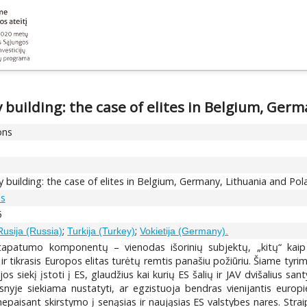
building: the case of elites in Belgium, Ger
ons
 building: the case of elites in Belgium, Germany, Lithuania and Po
as
5
;
;
Rusija (Russia)
Turkija (Turkey)
Vokietija (Germany).
o tapatumo komponentų – vienodas išorinių subjektų, „kitų“ kai
 tikrasis Europos elitas turėtų remtis panašiu požiūriu. Šiame tyrim
os siekį įstoti į ES, glaudžius kai kurių ES šalių ir JAV dvišalius san
ipsnyje siekiama nustatyti, ar egzistuoja bendras vienijantis europ
aisant skirstymo į senąsias ir naująsias ES valstybes nares. Straipsn