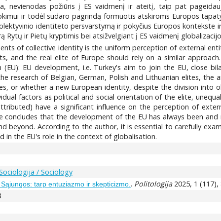
cija, nevienodas požiūris į ES vaidmenį ir ateitį, taip pat pageidau
vokimui ir todėl sudaro pagrindą formuotis atskiroms Europos tapat
 kolektyvinio identiteto persvarstymą ir pokyčius Europos kontekste ir 
 Rytų ir Pietų kryptimis bei atsižvelgiant į ES vaidmenį globalizacij
 of collective identity is the uniform perception of external entit
s, and the real elite of Europe should rely on a similar approach.
 (EU): EU development, i.e. Turkey's aim to join the EU, close b
 the research of Belgian, German, Polish and Lithuanian elites, th
ries, or whether a new European identity, despite the division int
idual factors as political and social orientation of the elite, unequ
attributed) have a significant influence on the perception of exte
le concludes that the development of the EU has always been and re
 beyond. According to the author, it is essential to carefully exam
 in the EU's role in the context of globalisation.
Sociologija / Sociology
.
Politologija
2025, 1 (117), 
Sąjungos: tarp entuziazmo ir skepticizmo.
3