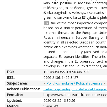
kaip elito politinė ir socialinė orienta
reikšmingos įtakos išorinių grėsmių su
išlieka pagrindinis veiksnys, skatinantis
grėsmių suvokimo kaitą ES vykdant plėtrą
One of the most important components
EN
based on a similar perception of threat
external threats to the European Union
Russian influence in Europe. Basing on
identity in all selected European count
article also examines whether such indiv
desired national identity (achieved or 
separate European identities. The artic
and changes in the European context and
develop in East and South directions, and
DOI:
10.1080/09668130903063492
ISSN:
0966-8136; 1465-3427
Subject area:
Politikos mokslai / Political sciences
Related Publications:
Lietuvos gyventojų nuostatos dėl Europos 
Permalink:
https://www.lituanistika.lt/content/5433
Updated:
2026-02-25 13:35:56
Metrics:
Views: 42