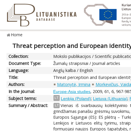
Home
Threat perception and European identity 
Collection:
Mokslo publikacijos / Scientific publicati
Document Type:
Žurnalų straipsniai / Journal articles
Language:
Anglų kalba / English
Title:
Threat perception and European identity
Authors:
Matonytė, Irmina
Morkevičius, Vaid
In the Journal:
, 2009, 61, 6, 967-98
Europe-Asia studies
Subject terms:
;
;
LT
Lenkija (Poland)
Lietuva (Lithuania)
Summary / Abstract:
Vienas iš svarbiausių kolektyvini
LT
grindžiamas panašiu grėsmių suvokimu, ir
Europos Sąjungai (ES): ES plėtrą – Turkij
Lenkijos ir Lietuvos elitų tyrimu, stra
formuojasi naujos Europos tapatybės, nep