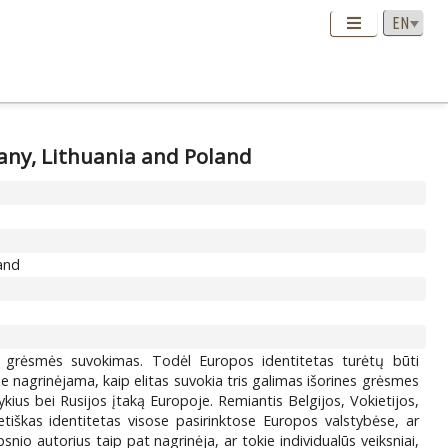
many, Lithuania and Poland
land
p grėsmės suvokimas. Todėl Europos identitetas turėtų būti
e nagrinėjama, kaip elitas suvokia tris galimas išorines grėsmes
tykius bei Rusijos įtaką Europoje. Remiantis Belgijos, Vokietijos,
ietiškas identitetas visose pasirinktose Europos valstybėse, ar
io autorius taip pat nagrinėja, ar tokie individualūs veiksniai,