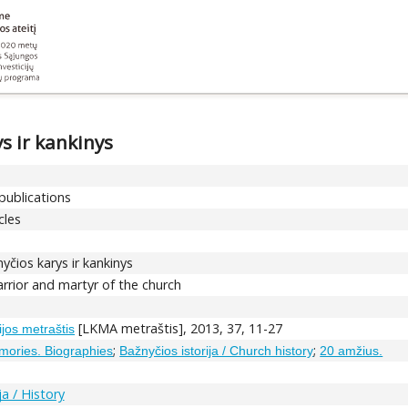
ys ir kankinys
 publications
cles
nyčios karys ir kankinys
arrior and martyr of the church
[LKMA metraštis], 2013, 37, 11-27
jos metraštis
;
;
emories. Biographies
Bažnyčios istorija / Church history
20 amžius.
ja / History