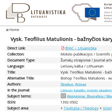
Home
Vysk. Teofilius Matulionis - bažnyčios kar
Direct Link:
©InC – Lituanistika
Collection:
Mokslo publikacijos / Scientific
Document Type:
Žurnalų straipsniai / Journal arti
Language:
Lietuvių kalba / Lithuanian
Title:
Vysk. Teofilius Matulionis - baž
Alternative Title:
Bishop Teofilius Matulionis - w
Authors:
Streikus, Arūnas
In the Journal:
Lietuvių katalikų mokslo akademi
Subject terms:
LT
Atsiminimai. Biografijos / M
ISSN:
1392-0502
Subject area:
Teologija / Theology
Istori