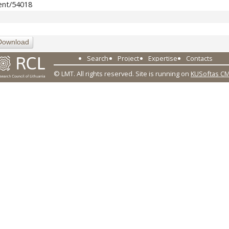
tent/54018
Download
Search
Project
Expertise
Contacts
© LMT. All rights reserved.
Site is running on
KUSoftas C