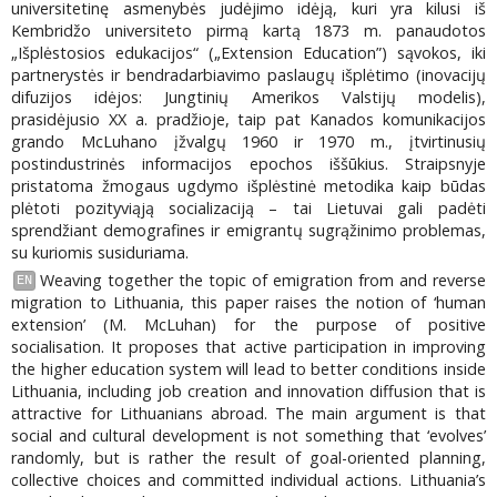
universitetinę asmenybės judėjimo idėją, kuri yra kilusi iš
Kembridžo universiteto pirmą kartą 1873 m. panaudotos
„Išplėstosios edukacijos“ („Extension Education”) sąvokos, iki
partnerystės ir bendradarbiavimo paslaugų išplėtimo (inovacijų
difuzijos idėjos: Jungtinių Amerikos Valstijų modelis),
prasidėjusio XX a. pradžioje, taip pat Kanados komunikacijos
grando McLuhano įžvalgų 1960 ir 1970 m., įtvirtinusių
postindustrinės informacijos epochos iššūkius. Straipsnyje
pristatoma žmogaus ugdymo išplėstinė metodika kaip būdas
plėtoti pozityviąją socializaciją – tai Lietuvai gali padėti
sprendžiant demografines ir emigrantų sugrąžinimo problemas,
su kuriomis susiduriama.
Weaving together the topic of emigration from and reverse
EN
migration to Lithuania, this paper raises the notion of ‘human
extension’ (M. McLuhan) for the purpose of positive
socialisation. It proposes that active participation in improving
the higher education system will lead to better conditions inside
Lithuania, including job creation and innovation diffusion that is
attractive for Lithuanians abroad. The main argument is that
social and cultural development is not something that ‘evolves’
randomly, but is rather the result of goal-oriented planning,
collective choices and committed individual actions. Lithuania’s