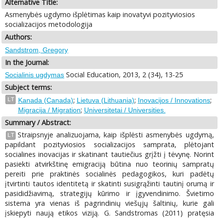
Alternative Title:
Asmenybės ugdymo išplėtimas kaip inovatyvi pozityviosios
socializacijos metodologija
Authors:
Sandstrom, Gregory
In the Journal:
Social Education, 2013, 2 (34), 13-25
Socialinis ugdymas
Subject terms:
;
;
;
LT
Kanada (Canada)
Lietuva (Lithuania)
Inovacijos / Innovations
;
Migracija / Migration
Universitetai / Universities.
Summary / Abstract:
Straipsnyje analizuojama, kaip išplėsti asmenybės ugdymą,
LT
papildant pozityviosios socializacijos samprata, plėtojant
socialines inovacijas ir skatinant tautiečius grįžti į tėvynę. Norint
pasiekti atvirkštinę emigraciją būtina nuo teorinių sampratų
pereiti prie praktinės socialinės pedagogikos, kuri padėtų
įtvirtinti tautos identitetą ir skatinti susigrąžinti tautinį orumą ir
pasididžiavimą, strategijų kūrimo ir įgyvendinimo. Švietimo
sistema yra vienas iš pagrindinių viešųjų šaltinių, kurie gali
įskiepyti naują etikos viziją. G. Sandstromas (2011) pratęsia