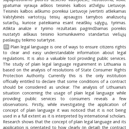
ypatumai vyrauja aiškios teisinės kalbos atžvilgiu Lietuvoje.
Teisinės kalbos aiškumo poreikiui Lietuvoje įvertinti atliekamas
Valstybinės vartotojų teisių apsaugos tarnybos analizuotų
sutarčių, kuriose pateikiama esant neaiškių sąlygų, tyrimas.
Atlikta analize ir tyrimo rezultatais pagrindžiamas poreikis
nustatyti aiškaus teisinio komunikavimo standartus viešųjų
paslaugų teikimo sutartyse.
Plain legal language is one of ways to ensure citizens rights
EN
to clear and easy understandable information about legal
regulations. It is also a valuable tool providing public services.
The study of plain legal language reguirement in Lithuania is
based on the analysis of resolutions of State Consumer Rights
Protection Authority. Currently this is the only institution
officially entitled to declare that some conditions of a contract
should be considered as unclear. The analysis of Lithuania’s
situation concerning the usage of plain legal language while
providing public services to consumers reveals a few
observations. Firstly, while investigating the application of
concept of plain language it was noticed that it is not being
used in a full extent as it is interpreted by international scholars.
Research shows that the concept of plain legal language and its
application is orientated to how clearly (in detail) the contract