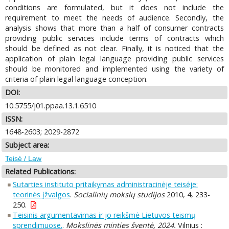
conditions are formulated, but it does not include the
requirement to meet the needs of audience. Secondly, the
analysis shows that more than a half of consumer contracts
providing public services include terms of contracts which
should be defined as not clear. Finally, it is noticed that the
application of plain legal language providing public services
should be monitored and implemented using the variety of
criteria of plain legal language conception.
DOI:
10.5755/j01.ppaa.13.1.6510
ISSN:
1648-2603; 2029-2872
Subject area:
Teisė / Law
Related Publications:
Sutarties instituto pritaikymas administracinėje teisėje:
teorinės įžvalgos
.
Socialinių mokslų studijos
2010, 4, 233-
250.
Teisinis argumentavimas ir jo reikšmė Lietuvos teismų
sprendimuose.
.
Mokslinės minties šventė, 2024.
Vilnius :