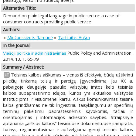
paslaugų vartojimo sutarčių atvejis
Alternative Title:
Demand on plain legal language in public sector: a case of
consumer contracts providing public service
Authors:
Miežanskienė, Ramunė
Tartilaitė, Aušra
In the Journal:
Public Policy and Administration,
Viešoji politika ir administravimas
2014, 13, 1, 65-79
Summary / Abstract:
Teisinės kalbos aiškumas – vienas iš efektyvių būdų užtikrinti
LT
piliečių tinkamą teisių ir pareigų įgyvendinimą. Jau XX a.
pabaigoje daugelyje pasaulio valstybių imtos kelti teisinės
kalbos supaprastinimo idėjos, kurios yra aktualios valstybės
institucijoms ir visuomenei kartu. Aiškus komunikavimas teisine
kalba grindžiamas ne tik lingvistiniu taisyklingumu ar specifinių
terminų pakeitimu paprastesnėmis sąvokomis, tačiau ir
orientuojamas į informacijos adresato savybes. Straipsnyje
aptariama „aiškios kalbos“ teisiniuose dokumentuose samprata,
turinys, reglamentavimas ir apžvelgiama geroji teisinės kalbos
supaprastinimo patirtis užsienio valstybėse, nustatoma, kokie