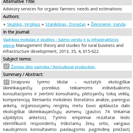
Alternative Title:
Advisory services for organic farmers: needs and estimations
Authors:
Skulskis, Virgilijus
Stanikūnas, Donatas
Žekonienė, Vanda
In the Journal:
Vadybos mokslas ir studijos - kaimo verslų ir jų infrastruktūros
Management theory and studies for rural business and
plėtrai
infrastructure development, 2013, 35, 4, 615-622
Subject terms:
LT
Žemės ūkio gamyba / Agricultural production.
Summary / Abstract:
Straipsnio tyrimo tikslai – nustatyti ekologiškai
LT
ūkininkaujančių poreikius teikiamoms individualioms
konsultacijoms ir įvertinti konsultantų, plėtojančių tokią veiklą,
kompetenciją. Remiantis mokslinės literatūros analize, parengus
anketą, organizuojamų renginių metu buvo apklausta dalis
ekologiškai ūkininkaujančiųjų asmenų (gautos 74 tinkamai
užpildytos anketos). Tyrimo empiriniai rezultatai leido
identifikuoti respondentų trūkstamų žinių sritis, vangaus
naudojimosi konsultavimo paslaugomis pagrindinę priežastį