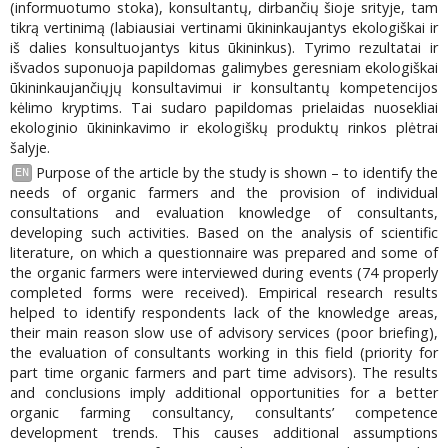
(informuotumo stoka), konsultantų, dirbančių šioje srityje, tam
tikrą vertinimą (labiausiai vertinami ūkininkaujantys ekologiškai ir
iš dalies konsultuojantys kitus ūkininkus). Tyrimo rezultatai ir
išvados suponuoja papildomas galimybes geresniam ekologiškai
ūkininkaujančiųjų konsultavimui ir konsultantų kompetencijos
kėlimo kryptims. Tai sudaro papildomas prielaidas nuosekliai
ekologinio ūkininkavimo ir ekologiškų produktų rinkos plėtrai
šalyje.
Purpose of the article by the study is shown – to identify the
EN
needs of organic farmers and the provision of individual
consultations and evaluation knowledge of consultants,
developing such activities. Based on the analysis of scientific
literature, on which a questionnaire was prepared and some of
the organic farmers were interviewed during events (74 properly
completed forms were received). Empirical research results
helped to identify respondents lack of the knowledge areas,
their main reason slow use of advisory services (poor briefing),
the evaluation of consultants working in this field (priority for
part time organic farmers and part time advisors). The results
and conclusions imply additional opportunities for a better
organic farming consultancy, consultants’ competence
development trends. This causes additional assumptions