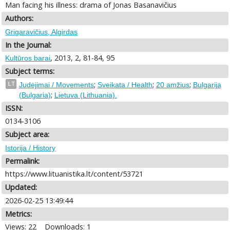
Man facing his illness: drama of Jonas Basanavičius
Authors:
Grigaravičius, Algirdas
In the Journal:
, 2013, 2, 81-84, 95
Kultūros barai
Subject terms:
;
;
;
LT
Judėjimai / Movements
Sveikata / Health
20 amžius
Bulgarija
;
(Bulgaria)
Lietuva (Lithuania).
ISSN:
0134-3106
Subject area:
Istorija / History
Permalink:
https://www.lituanistika.lt/content/53721
Updated:
2026-02-25 13:49:44
Metrics:
Views: 22
Downloads: 1