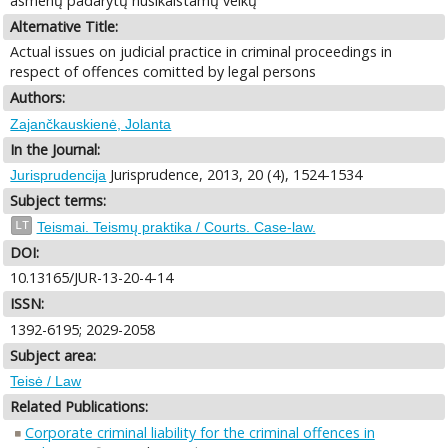
asmenų padarytų nusikalstamų veikų
Alternative Title:
Actual issues on judicial practice in criminal proceedings in
respect of offences comitted by legal persons
Authors:
Zajančkauskienė, Jolanta
In the Journal:
Jurisprudence, 2013, 20 (4), 1524-1534
Jurisprudencija
Subject terms:
LT
Teismai. Teismų praktika / Courts. Case-law.
DOI:
10.13165/JUR-13-20-4-14
ISSN:
1392-6195; 2029-2058
Subject area:
Teisė / Law
Related Publications:
Corporate criminal liability for the criminal offences in