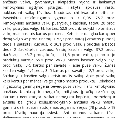
amžiaus vaikai, gyvenantys Klaipėdos rajone ir lankantys
ikimokyklinio ugdymo įstaigas. Taikyta apklausa raštu,
apklausiant vaikų tėvelius. Naudotas chi kvadrato kriterijus.
Pasirinktas reikšmingumo lygmuo p ≤ 0,05. 76,7 proc.
ikimokyklinio amžiaus vaikų pusryčiauja kasdien, tačiau 20 proc.
vaikų pusryčius valgo tik kartais. 52,8 proc. ikimokyklinio amžiaus
vaikų maitinasi tris kartus per dieną. Keturis ar daugiau kartų per
dieną valgo 45 proc. tiriamųjų. 52,3 proc. vaikų į arbatos puodelį
deda 1 šaukštelį cukraus, o 30,1 proc. vaikų į puodelį arbatos
deda 2 šaukštelius cukraus. Vaisių kasdien valgo 37,2 proc.,
daržovių – 43,7 proc., košių – 11,6 proc. vaikų, pieno ir jo
produktų vartoja 55,6 proc. vaikų. Mėsos kasdien valgo 27,9
proc. vaikų, 3-5 kartus per savaitę – apie pusė vaikų. Žuvies
kasdien valgo 1,4 proc., 3–5 kartus per savaitę – 2,7 proc. vaikų.
Saldumynų kasdien valgo ketvirtadalis vaikų. Apie pusė vaikų
kelis kartus per mėnesį valgo greito maisto produktų. Kokakolos
ir gazuotų gėrimų negeria beveik pusė vaikų. Tarp ikimokyklinio
amžiaus berniukų ir mergaičių mitybos įpročių reikšmingų
skirtumų nenustatyta. Vaikai nemėgsta kopūstų, pomidorų ir
avižinių bei grikių košių.Ikimokyklinio amžiaus vaikų maistui
gaminti dažniausiai naudojamas augalinis aliejus (78 proc.), o 19
proc. tėvelių naudoja sviestą. Ant duonos vaikams tėvai
dažniausiai tepa sviesto (62 proc.), 17 proc. – margarino, o 15