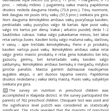
proc. – riebalų mišinio. Į pagamintą vaikui maistą papildomai
druskos nededa dauguma tėvelių (73,6 proc.). Tėvų nuomone,
kiek daugiau nei pusės tirtų vaikų (57,5 proc.) sveikata yra gera.
Nors dauguma ikimokyklinio amžiaus vaikų pusryčiauja kasdien,
penktadalis vaikų pusryčius valgo tik kartais. Apie pusė vaikų
valgo tris kartus per dieną. Vaikai į arbatos puodelį deda 1–2
šaukštelius cukraus. Vaikai valgo pakankamai mėsos, bet labai
retai vartoja žuvies. Kasdien košių valgo mažuma vaikų, daržovių
ir vaisių – apie trečdalis ikimokyklinukų. Pieno ir jo produktų
kasdien vartoja pusė vaikų. Ikimokyklinio amžiaus vaikai retai
valgo greito maisto produktų ir retai geria kokakolos bei kitų
gazuotų gėrimų, bet ketvirtadalis vaikų kasdien valgo
saldumynų. Ikimokyklinio amžiaus berniukų ir mergaičių mitybos
įpročiai panašūs. Maistui gaminti dažniausiai naudojamas
augalinis aliejus, o ant duonos tepama sviesto. Papildomai
druskos nededama į vaikui skirtą maistą. Pusės vaikų subjektyvi
sveikata yra gera.
The survey on nutrition in preschool children was
EN
accomplished in Klaipėda district. In the survey participated the
parents of 762 preschool children. Chisquare test was used and
the significance level p≤0.05 was considered as statistically
significant. The study revealed that the majority of preschool