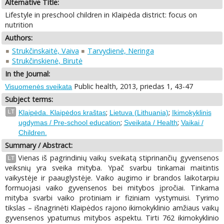
Alternative Title:
Lifestyle in preschool children in Klaipėda district: focus on
nutrition
Authors:
Strukčinskaitė, Vaiva
Tarvydienė, Neringa
Strukčinskienė, Birutė
In the Journal:
Public health, 2013, priedas 1, 43-47
Visuomenės sveikata
Subject terms:
;
;
LT
Klaipėda. Klaipėdos kraštas
Lietuva (Lithuania)
Ikimokyklinis
;
;
ugdymas / Pre-school education
Sveikata / Health
Vaikai /
Children.
Summary / Abstract:
Vienas iš pagrindinių vaikų sveikatą stiprinančių gyvensenos
LT
veiksnių yra sveika mityba. Ypač svarbu tinkamai maitintis
vaikystėje ir paauglystėje. Vaiko augimo ir brandos laikotarpiu
formuojasi vaiko gyvensenos bei mitybos įpročiai. Tinkama
mityba svarbi vaiko protiniam ir fiziniam vystymuisi. Tyrimo
tikslas – išnagrinėti Klaipėdos rajono ikimokyklinio amžiaus vaikų
gyvensenos ypatumus mitybos aspektu. Tirti 762 ikimokyklinio