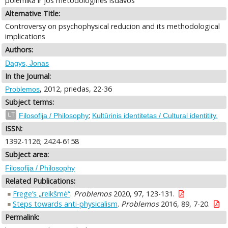
polemika ir jos metodologinės išdavos
Alternative Title:
Controversy on psychophysical reducion and its methodological
implications
Authors:
Dagys, Jonas
In the Journal:
, 2012, priedas, 22-36
Problemos
Subject terms:
;
LT
Filosofija / Philosophy
Kultūrinis identitetas / Cultural identitity.
ISSN:
1392-1126; 2424-6158
Subject area:
Filosofija / Philosophy
Related Publications:
Frege’s „reikšmė“
.
Problemos
2020, 97, 123-131.
Steps towards anti-physicalism
.
Problemos
2016, 89, 7-20.
Permalink: