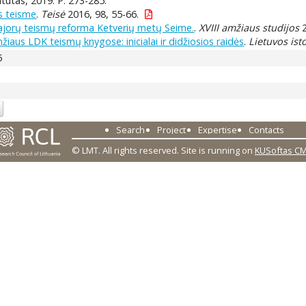
titutas, 2019. P. 273-285.
s teisme
.
Teisė
2016, 98, 55-66.
bajorų teismų reforma Ketverių metų Seime.
.
XVIII amžiaus studijos
2
žiaus LDK teismų knygose: inicialai ir didžiosios raidės
.
Lietuvos ist
5
Search
Project
Expertise
Contacts
© LMT. All rights reserved.
Site is running on
KUSoftas C