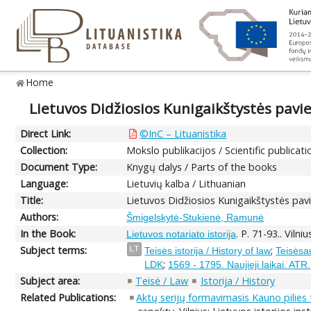
Home
Lietuvos Didžiosios Kunigaikštystės pavi
Direct Link:
©InC – Lituanistika
Collection:
Mokslo publikacijos / Scientific publicati
Document Type:
Knygų dalys / Parts of the books
Language:
Lietuvių kalba / Lithuanian
Title:
Lietuvos Didžiosios Kunigaikštystės pav
Authors:
Šmigelskytė-Stukienė, Ramunė
In the Book:
. P. 71-93.. Vilni
Lietuvos notariato istorija
Subject terms:
;
LT
Teisės istorija / History of law
Teisėsau
;
LDK
1569 - 1795. Naujieji laikai. ATR.
Subject area:
Teisė / Law
Istorija / History
Related Publications:
Aktų serijų formavimasis Kauno pilies 