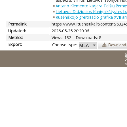
aspektu.
Vilnius: Lietuvos istorijos ins
Antano Klemento karjera Telšių žemė
Lietuvos Didžiosios Kunigaikštystės 
Rusėniškojo greitraščio grafika XVII am
Permalink:
https://www.lituanistika.lt/content/5324
Updated:
2026-05-25 20:20:06
Metrics:
Views: 132
Downloads: 8
Export:
Choose type:
Download