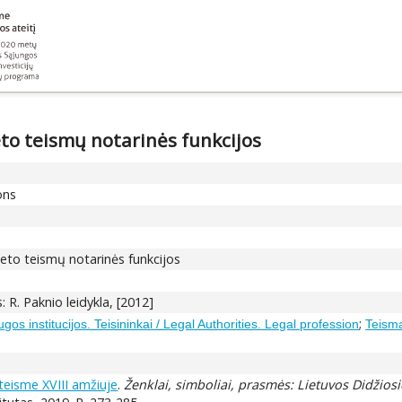
eto teismų notarinės funkcijos
ons
ieto teismų notarinės funkcijos
us: R. Paknio leidykla, [2012]
;
gos institucijos. Teisininkai / Legal Authorities. Legal profession
Teisma
teisme XVIII amžiuje
.
Ženklai, simboliai, prasmės: Lietuvos Didžios