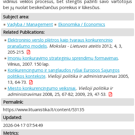
vidinius veiklos procesus, bet stengtis pažinti savo vartotojus
bei jų nuolat besikeičiančius poreikius ir lūkesčius.
Subject area:
Vadyba / Management
Ekonomika / Economics
Related Publications:
Elektroninio verslo plėtros kaip tvaraus konkurencinio
pranašumo modelis
.
Mokslas - Lietuvos ateitis
2012, 4, 3,
205-215.
Įmonių konkuravimo strateginių sprendimų formavimas
.
Vilnius, 2007. 150 lap.
Konkurencingumo ir sanglaudos ryšiai Europos Sąjungos
politikos kontekste
.
Viešoji politika ir administravimas
2005,
13, 64-73.
Miesto konkurencingumo veiksniai.
.
Viešoji politika ir
administravimas
2008, 25, 67-82; 2009, 29, 47-53.
Permalink:
https://www.lituanistika.lt/content/53135
Updated:
2026-04-17 07:54:49
Metrics: