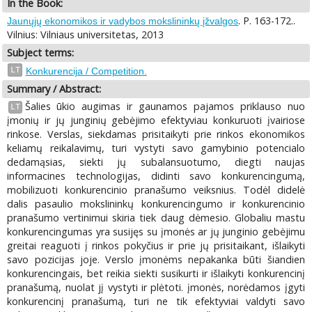
In the Book:
. P. 163-172..
Jaunųjų ekonomikos ir vadybos mokslininkų įžvalgos
Vilnius: Vilniaus universitetas, 2013
Subject terms:
LT
Konkurencija / Competition.
Summary / Abstract:
Šalies ūkio augimas ir gaunamos pajamos priklauso nuo
LT
įmonių ir jų junginių gebėjimo efektyviau konkuruoti įvairiose
rinkose. Verslas, siekdamas prisitaikyti prie rinkos ekonomikos
keliamų reikalavimų, turi vystyti savo gamybinio potencialo
dedamąsias, siekti jų subalansuotumo, diegti naujas
informacines technologijas, didinti savo konkurencingumą,
mobilizuoti konkurencinio pranašumo veiksnius. Todėl didelė
dalis pasaulio mokslininkų konkurencingumo ir konkurencinio
pranašumo vertinimui skiria tiek daug dėmesio. Globaliu mastu
konkurencingumas yra susijęs su įmonės ar jų junginio gebėjimu
greitai reaguoti į rinkos pokyčius ir prie jų prisitaikant, išlaikyti
savo pozicijas joje. Verslo įmonėms nepakanka būti šiandien
konkurencingais, bet reikia siekti susikurti ir išlaikyti konkurencinį
pranašumą, nuolat jį vystyti ir plėtoti. įmonės, norėdamos įgyti
konkurencinį pranašumą, turi ne tik efektyviai valdyti savo