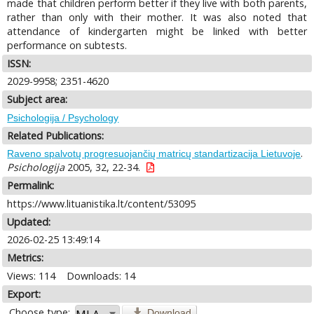
made that children perform better if they live with both parents,
rather than only with their mother. It was also noted that
attendance of kindergarten might be linked with better
performance on subtests.
ISSN:
2029-9958; 2351-4620
Subject area:
Psichologija / Psychology
Related Publications:
.
Raveno spalvotų progresuojančių matricų standartizacija Lietuvoje
Psichologija
2005, 32, 22-34.
Permalink:
https://www.lituanistika.lt/content/53095
Updated:
2026-02-25 13:49:14
Metrics:
Views: 114
Downloads: 14
Export:
Choose type:
Download