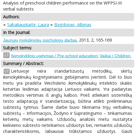
Analysis of preschool children performance on the WPPSI-III
verbal subtests
Authors:
Sabaliauskaitė, Laura
Bagdonas, Albinas
In the Journal:
, 2013, 2, 165-169
Jaunųjų mokslininkų psichologų darbai
Subject terms:
;
LT
Ikimokyklinis ugdymas / Pre-school education
Vaikai / Children.
Summary / Abstract:
Lietuvoje nėra standartizuotų metodikų, skirtų
LT
ikimokyklinukų kognityviniams gebėjimams įvertinti. Dėl to šiuo
metu yra pradėta Wechslerio ikimokyklinukų intelekto skalės
ketvirtas leidimas adaptacija Lietuvos vaikams. Yra padarytas
metodikos vertimas iš anglų kalbos. Prieš atliekant sistemišką
testo adaptaciją ir standartizaciją, būtina atlikti preliminarius
subtestų tyrimus. Šiame darbe buvo tikrinama trijų verbalinių
subtestų – Informacijos, Žodyno ir Supratingumo – tinkamumas
ketverių metų vaikams. Užduočių analizės metu nustatyta
kiekvieno subtesto netinkamos užduotys bei, remiantis užduočių
charakteristikomis, labiausiai trūkstamos užduotys. Gauti