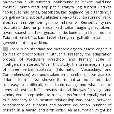
pakankamai aukšti subtestų patikimumo bei tinkami validumo
rodikliai. Tyrimo metu taip pat nustatyta, jog subtestų atliktis
nepriklauso nuo lyties, pastebėta, kad teigiamo ryšio tendencija
yra galima tarp subtestų atlikties ir vaiko tėvų išsilavinimo, vaikų
skaičiaus šeimoje bei gimimo eiliškumo. Remiantis tyrimo
rezultatais daroma prielaida, kad vaikai, augantys su abiem
tėvais, subestus atlieka geriau, nei tie, kurie auga tik su motina.
Taip pat pastebėta, kad darželio lankymas gali būti siejamas su
geresniu subtestų atlikimu.
There is no standardized methodology to assess cognitive
EN
abilities of preschoolers in Lithuania. Presently the adaptation
process of Wechsler’s Preschool and Primary Scale of
Intelligence is started. Within this study, the preliminary analysis
of three verbal subtests (Information, Vocabulary, and
Comprehension) was undertaken on a number of four-year old
children. Item analysis showed items that are not informative:
too easy, too difficult, not discriminating, and what kind of
items subtests lack. The results of reliability was fairly high and
validity was acceptable. Both sexes performed equally well. A
mild tendency for a positive relationship was noted between
performance on subtests and parents’ education, number of
children in a family, and birth order. An assumption might be