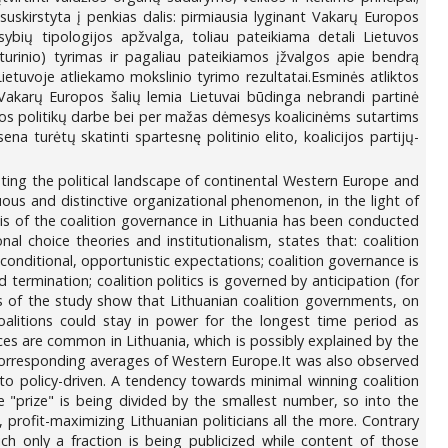
 suskirstyta į penkias dalis: pirmiausia lyginant Vakarų Europos
sybių tipologijos apžvalga, toliau pateikiama detali Lietuvos
 turinio) tyrimas ir pagaliau pateikiamos įžvalgos apie bendrą
Lietuvoje atliekamo mokslinio tyrimo rezultatai.Esminės atliktos
r Vakarų Europos šalių lemia Lietuvai būdinga nebrandi partinė
tuvos politikų darbe bei per mažas dėmesys koalicinėms sutartims
a turėtų skatinti spartesnę politinio elito, koalicijos partijų-
ting the political landscape of continental Western Europe and
uous and distinctive organizational phenomenon, in the light of
is of the coalition governance in Lithuania has been conducted
al choice theories and institutionalism, states that: coalition
l, conditional, opportunistic expectations; coalition governance is
termination; coalition politics is governed by anticipation (for
ngs of the study show that Lithuanian coalition governments, on
oalitions could stay in power for the longest time period as
tices are common in Lithuania, which is possibly explained by the
e corresponding averages of Western Europe.It was also observed
 to policy-driven. A tendency towards minimal winning coalition
he "prize" is being divided by the smallest number, so into the
 profit-maximizing Lithuanian politicians all the more. Contrary
ch only a fraction is being publicized while content of those