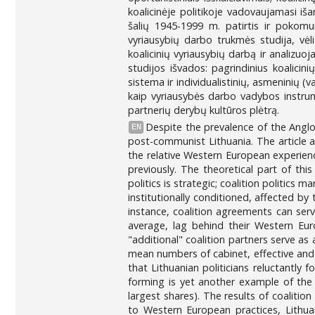
koalicinėje politikoje vadovaujamasi iša
šalių 1945-1999 m. patirtis ir pokomun
vyriausybių darbo trukmės studija, vėl
koalicinių vyriausybių darbą ir analizuo
studijos išvados: pagrindinius koalicin
sistema ir individualistinių, asmeninių 
kaip vyriausybės darbo vadybos instrumen
partnerių derybų kultūros plėtrą.
Despite the prevalence of the Anglo
EN
post-communist Lithuania. The article a
the relative Western European experien
previously. The theoretical part of thi
politics is strategic; coalition politics 
institutionally conditioned, affected by
instance, coalition agreements can serv
average, lag behind their Western Euro
"additional" coalition partners serve as 
mean numbers of cabinet, effective and 
that Lithuanian politicians reluctantly
forming is yet another example of the f
largest shares). The results of coalitio
to Western European practices, Lithuan