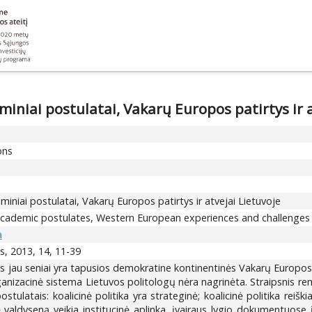
miniai postulatai, Vakarų Europos patirtys ir a
ons
miniai postulatai, Vakarų Europos patirtys ir atvejai Lietuvoje
cademic postulates, Western European experiences and challenges i
a
s, 2013, 14, 11-39
s jau seniai yra tapusios demokratine kontinentinės Vakarų Europos 
organizacinė sistema Lietuvos politologų nėra nagrinėta. Straipsnis rem
latais: koalicinė politika yra strateginė; koalicinė politika reiškiasi
nę valdyseną veikia institucinė aplinka, įvairaus lygio dokumentuose 