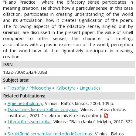
"Piano Practice", where the olfactory sense participates in
meaning creation. He shows how a particular sense, in this case
olfaction, participates in creating understanding of the world
and its articulation, how it creates signification of the poem.
The following aspects of the olfactory sense, singled out by
Greimas, are discussed in the present paper: the value of smell
compared to other senses, the character of smelling,
associations with a plastic expression of the world, perception
of the world how all that figuratively participate in meaning
creation.
ISSN:
1822-7309; 2424-3388
Subject area:
Filosofija / Philosophy
Kalbotyra / Linguistics
Related Publications:
Apie netobulumą.
. Vilnius : Baltos lankos, 2004. 109 p.
Dabartinės lietuvių kalbos žodynas.
. Vilnius : Lietuvių kalbos
institutas., 2021. 1 elektroninis išteklius (online).
Literatūros semiotika.
. Vilnius : "Baltų lankų" leidyba, 2010. 322
p.
Struktūrinė semantika: metodo ieškojimas.
. Vilnius : Baltos