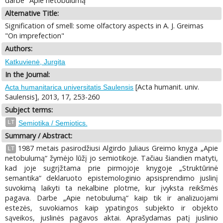
darbe "Apie netobulumą"
Alternative Title:
Signification of smell: some olfactory aspects in A. J. Greimas
"On imprefection"
Authors:
Katkuvienė, Jurgita
In the Journal:
[Acta humanit. univ.
Acta humanitarica universitatis Saulensis
Saulensis], 2013, 17, 253-260
Subject terms:
LT
Semiotika / Semiotics.
Summary / Abstract:
1987 metais pasirodžiusi Algirdo Juliaus Greimo knyga „Apie
LT
netobulumą“ žymėjo lūžį jo semiotikoje. Tačiau šiandien matyti,
kad joje sugrįžtama prie pirmojoje knygoje „Struktūrinė
semantika“ deklaruoto epistemologinio apsisprendimo juslinį
suvokimą laikyti ta nekalbine plotme, kur įvyksta reikšmės
pagava. Darbe „Apie netobulumą“ kaip tik ir analizuojami
estezės, suvokiamos kaip ypatingos subjekto ir objekto
sąveikos, juslinės pagavos aktai. Aprašydamas patį juslinio