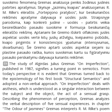
suvokimo fenomeną Greimas analizuoja penkis žodinius juslinės
patirties aprašymus. Skyriuje „Jazminų kvapas“ analizuojamas R.
M. Rilke's elėraštis „Fortepijono pratybos“, kur besikuriančios
reikšmės aprašyme dalyvauja ir uoslės juslė. Straipsnyje
parodoma, kaip konkreti juslinė – uoslės – patirtis veikia
besireiškiančio pasaulio suvokime ir formuoja besikuriančią
eilėraščio reikšmę. Aptariami šie Greimo išskirti olfakcinės juslės
aspektai: uoslės vertė kitų juslių atžvilgiu, kvėpavimo pobūdis,
kvapo prigimtis ir konsistencijos ypatumai (intensyvumas,
skvarbumas). Šie Greimo aptarti uoslės aspektai siejami su
plastine pasaulio raiška, kurios suvokimas kartu su figūratyviniu
pasaulio perskaitymu dalyvauja kuriantis reikšmei.
The study of Algirdas Julius Greimas "On Imperfection",
EN
published in 1987, signifies a turning point in semiotics. From
today's perspective it is evident that Greimas turned back to
the epistemology of his first book "Structural Semantics" and
adopted a non-verbal approach. "On Imperfection" deals with
aisthesis, which is understood as a singular interaction between
the subject and the object, the act of a sensual grasp.
Describing the phenomenon of perception, Greimas analyzes
the verbal description of five sensual experiences. In chapter
"The Odour of Jasmines" Greimas interprets R. M. Rilke's poem