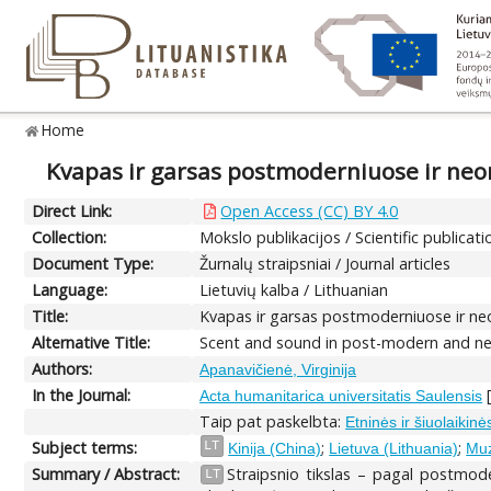
Home
Kvapas ir garsas postmoderniuose ir neo
Direct Link:
Open Access (CC) BY 4.0
Collection:
Mokslo publikacijos / Scientific publicati
Document Type:
Žurnalų straipsniai / Journal articles
Language:
Lietuvių kalba / Lithuanian
Title:
Kvapas ir garsas postmoderniuose ir ne
Alternative Title:
Scent and sound in post-modern and ne
Authors:
Apanavičienė, Virginija
In the Journal:
[
Acta humanitarica universitatis Saulensis
Taip pat paskelbta:
Etninės ir šiuolaikin
Subject terms:
;
;
LT
Kinija (China)
Lietuva (Lithuania)
Muz
Summary / Abstract:
Straipsnio tikslas – pagal postmod
LT