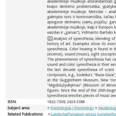
akademinėje muzikoje atsirandančiais gar
kvapo derinimo problematika, ypatybes
akademinėje muzikoje. Metodai – analiz
galimybė nors ir kontroversiška, tačiau l
apeigose derinamu įvairių pojūčių: gars
akademinėje muzikoje, kaip ir Europos k
vaizdas ir „garsas“), Vidmanto Bartulio 
Analysis of synesthesia, blending o
EN
history of art. Examples show its exis
synesthesia. Color hearing is found in 
(incense), sound (music), sight (excepti
The phenomenon of synesthesia has caus
sound and color synesthesia in their wor
the last decade synesthesia of scen
composers, e.g., Sodeika's "Baza-Gaza“, 
at the Guggenheim Museum, New York, 
"Migdolųžydėjimas“ (Blossom of Almond 
figures. Since the end of the 20th-beg
Synesthesia enriches pieces of music an
ISSN:
1822-7309; 2424-3388
Subject area:
Psichologija / Psychology
Muzikologi
Related Publications:
Landschaftsmalerei versus Sonatenfor