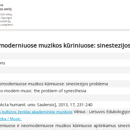
moderniuose muzikos kūriniuose: sinestezijo
ons
omoderniuose muzikos kūriniuose: sinestezijos problema
o-modern music: the problem of synesthesia
Acta humanit. univ. Saulensis], 2013, 17, 231-240
Vilnius : Lietuvos Edukologijos
ės kultūros ženklai akademinėje muzikoje
ika / Music.
erniuose ir neomoderniuose muzikos kūriniuose aptinkamus sinestez