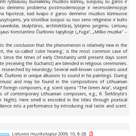
i ryškiausių šiuolaikinių muzikos kūrinių, susijusių su garso ir
garso derinimo problema postmoderniojoje ir neomoderniojoje
iama hipotezė, kad kvapo ir garso derinimo muzikos kūriniuose
sytojams, yra istoriškai susijusi su nuo seno religinėse ir kulto
veikslai, skulptūros, architektūra), lytėjimo jungimu. Lietuvių
jaus Konstantino Čiurlionio tapyboje („Fuga“, „Miško muzika" –
 to the conclusion that the phenomenon is relatively new in the
ht, the so-called 'color hearing', is the most common case of
 Since the times of early Christianity until present days scent
te (receiving the Eucharist) are blended in religious ceremonies.
as researched by neurology. Several well-known composers used
 Čiurlionis in unique allusions to sound in his paintings. During
 music and may be found in the compositions of Lithuanian
 of foreign composers, e.g. scent opera "The Green Aria“, staged
of contemporary Lithuanian composers, e.g., R. Šerkšnytė's
Night). Here smell is encoded in the titles through poetical
dience into a performance by introducing real taste and scent.
ionis
.
Lietuvos muzikologija
2009, 10, 8-28.