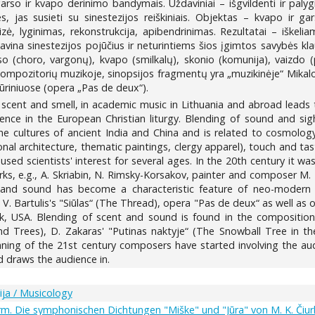
so ir kvapo derinimo bandymais. Uždaviniai – išgvildenti ir palygint
, jas susieti su sinestezijos reiškiniais. Objektas – kvapo ir 
ė, lyginimas, rekonstrukcija, apibendrinimas. Rezultatai – iškel
avina sinestezijos pojūčius ir neturintiems šios įgimtos savybės klau
o (choro, vargonų), kvapo (smilkalų), skonio (komunija), vaizdo (pa
ompozitorių muzikoje, sinopsijos fragmentų yra „muzikinėje“ Mikalo
kūriniuose (opera „Pas de deux“).
f scent and smell, in academic music in Lithuania and abroad leads
tence in the European Christian liturgy. Blending of sound and sig
the cultures of ancient India and China and is related to cosmology.
onal architecture, thematic paintings, clergy apparel), touch and tas
ed scientists' interest for several ages. In the 20th century it w
ks, e.g., A. Skriabin, N. Rimsky-Korsakov, painter and composer M. K.
t and sound has become a characteristic feature of neo-modern
V. Bartulis's "Siūlas“ (The Thread), opera "Pas de deux“ as well as
USA. Blending of scent and sound is found in the compositions 
Trees), D. Zakaras' "Putinas naktyje“ (The Snowball Tree in the 
inning of the 21st century composers have started involving the au
d draws the audience in.
ja / Musicology
m. Die symphonischen Dichtungen "Miške" und "Jūra" von M. K. Čiurl