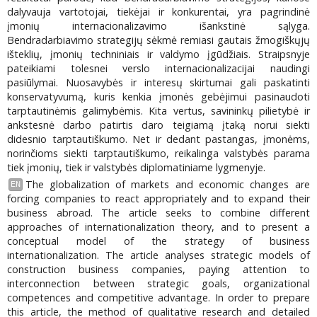
dalyvauja vartotojai, tiekėjai ir konkurentai, yra pagrindinė
įmonių internacionalizavimo išankstinė sąlyga.
Bendradarbiavimo strategijų sėkmė remiasi gautais žmogiškųjų
išteklių, įmonių techniniais ir valdymo įgūdžiais. Straipsnyje
pateikiami tolesnei verslo internacionalizacijai naudingi
pasiūlymai. Nuosavybės ir interesų skirtumai gali paskatinti
konservatyvumą, kuris kenkia įmonės gebėjimui pasinaudoti
tarptautinėmis galimybėmis. Kita vertus, savininkų pilietybė ir
ankstesnė darbo patirtis daro teigiamą įtaką norui siekti
didesnio tarptautiškumo. Net ir dedant pastangas, įmonėms,
norinčioms siekti tarptautiškumo, reikalinga valstybės parama
tiek įmonių, tiek ir valstybės diplomatiniame lygmenyje.
The globalization of markets and economic changes are
EN
forcing companies to react appropriately and to expand their
business abroad. The article seeks to combine different
approaches of internationalization theory, and to present a
conceptual model of the strategy of business
internationalization. The article analyses strategic models of
construction business companies, paying attention to
interconnection between strategic goals, organizational
competences and competitive advantage. In order to prepare
this article, the method of qualitative research and detailed