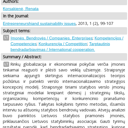
Authors:
Korsakienė, Renata
In the Journal:
, 2013, 1 (2), 99-107
Entrepreneurshiand sustainability issues
Subject terms:
;
LT
Įmonės. Bendrovės / Companies. Enterprises
Kompetencijos /
;
;
Competencies
Konkurencija / Competition
Tarptautinis
bendradarbiavimas / International cooperation.
Summary / Abstract:
Rinkų globalizacija ir ekonominiai pokyčiai verčia įmones
LT
tinkamai reaguoti ir plėsti savo veiklą užsienyje. Straipsnyje
siekiama apjungti skirtingus internacionalizacijos teorijos
požiūrius ir pateikti verslo internacionalizavimo strategijos
koncepcinį modelį. Straipsnyje tiriami statybos verslo įmonių
strateginiai modeliai kreipiant dėmesį į strateginių tikslų,
organizacinių kompetencijų ir konkurencinio pranašumo
tarpusavio ryšius. Taikytas kokybinis tyrimo metodas, išsamūs
interviu su aštuonių statybos bendrovių vadovais. Atvejų analizei
buvo parinktos Lietuvos statybos pramonės įmonės,
priklausančios Lietuvos statybininkų asociacijai. Gauti tyrimų
rezultatai parodė, kad bendradarbiavimo strategijos, kuriose