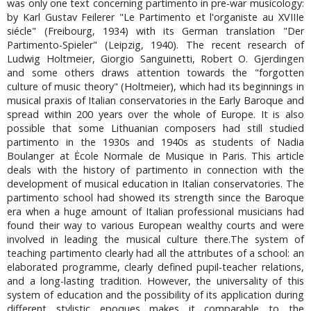
was only one text concerning partimento in pre-war musicology:
by Karl Gustav Feilerer "Le Partimento et l'organiste au XVIIIe
siécle" (Freibourg, 1934) with its German translation "Der
Partimento-Spieler" (Leipzig, 1940). The recent research of
Ludwig Holtmeier, Giorgio Sanguinetti, Robert O. Gjerdingen
and some others draws attention towards the "forgotten
culture of music theory" (Holtmeier), which had its beginnings in
musical praxis of Italian conservatories in the Early Baroque and
spread within 200 years over the whole of Europe. It is also
possible that some Lithuanian composers had still studied
partimento in the 1930s and 1940s as students of Nadia
Boulanger at Ėcole Normale de Musique in Paris. This article
deals with the history of partimento in connection with the
development of musical education in Italian conservatories. The
partimento school had showed its strength since the Baroque
era when a huge amount of Italian professional musicians had
found their way to various European wealthy courts and were
involved in leading the musical culture there.The system of
teaching partimento clearly had all the attributes of a school: an
elaborated programme, clearly defined pupil-teacher relations,
and a long-lasting tradition. However, the universality of this
system of education and the possibility of its application during
different stylistic epoques makes it comparable to the