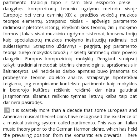
partimento tradicija tapo ir tam tikra eksporto preke –
daugybės kompozitorių teorinio ugdymo metodu visoje
Europoje bei vienu esminių XIX a. pradžios vokiečių muzikos
teorijos elementų. Straipsnio tikslas – apžvelgti partimento
radimosi ir plėtotės istoriją, išryškinti šios teorinių žinių mokymo
formos įtakas visai muzikinio ugdymo sistemai, konservatorijų
kaip specializuotų muzikos mokymo institucijų radimuisi bei
suklestėjimui. Straipsnio uždavinys – pagrįsti, jog partimento
teorija turėjo mokyklos bruožų ir keletą šimtmečių darė poveikį
daugeliui Europos kompozicinių mokyklų. Rengiant straipsnį
taikyti tradiciniai metodai: istorinis chronologinis, aprašomasis ir
šaltiniotyros. Dėl nedidelės darbo apimties buvo įmanoma tik
probėgšmė teorinė objekto analizė. Straipsnyje hipotetiškai
teigiama, jog europiniame kontekste partimento kaip mokyklos
ir bendrojo kultūros reiškinio reikšmė dar nėra galutinai
įsisąmoninta. Išsamus reiškinio tyrimas lietuvių kalba taip pat
dar nėra pasirodęs.
It is scarcely more than a decade that some European and
EN
American musical theoreticians have recognised the existence of
a musical training system called partimento. This was an Italian
music theory prior to the German Harmonielehre, which has held
the prevailing position from the Romantic era onwards. There