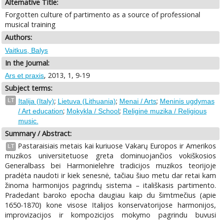
Alternative Title:
Forgotten culture of partimento as a source of professional
musical training
Authors:
Vaitkus, Balys
In the Journal:
, 2013, 1, 9-19
Ars et praxis
Subject terms:
;
;
;
LT
Italija (Italy)
Lietuva (Lithuania)
Menai / Arts
Meninis ugdymas
;
;
/ Art education
Mokykla / School
Religinė muzika / Religious
music.
Summary / Abstract:
Pastaraisiais metais kai kuriuose Vakarų Europos ir Amerikos
LT
muzikos universitetuose greta dominuojančios vokiškosios
Generalbass bei Harmonielehre tradicijos muzikos teorijoje
pradėta naudoti ir kiek senesnė, tačiau šiuo metu dar retai kam
žinoma harmonijos pagrindų sistema – itališkasis partimento.
Pradedant baroko epocha daugiau kaip du šimtmečius (apie
1650-1870) kone visose Italijos konservatorijose harmonijos,
improvizacijos ir kompozicijos mokymo pagrindu buvusi