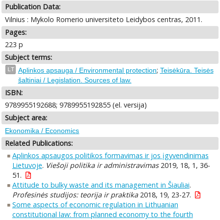
Publication Data:
Vilnius : Mykolo Romerio universiteto Leidybos centras, 2011.
Pages:
223 p
Subject terms:
;
LT
Aplinkos apsauga / Environmental protection
Teisėkūra. Teisės
šaltiniai / Legislation. Sources of law.
ISBN:
9789955192688; 9789955192855 (el. versija)
Subject area:
Ekonomika / Economics
Related Publications:
Aplinkos apsaugos politikos formavimas ir jos įgyvendinimas
Lietuvoje
.
Viešoji politika ir administravimas
2019, 18, 1, 36-
51.
Attitude to bulky waste and its management in Šiauliai
.
Profesinės studijos: teorija ir praktika
2018, 19, 23-27.
Some aspects of economic regulation in Lithuanian
constitutional law: from planned economy to the fourth