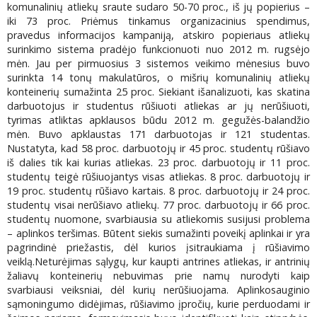
komunalinių atliekų sraute sudaro 50-70 proc., iš jų popierius –
iki 73 proc. Priėmus tinkamus organizacinius spendimus,
pravedus informacijos kampaniją, atskiro popieriaus atliekų
surinkimo sistema pradėjo funkcionuoti nuo 2012 m. rugsėjo
mėn. Jau per pirmuosius 3 sistemos veikimo mėnesius buvo
surinkta 14 tonų makulatūros, o mišrių komunalinių atliekų
konteinerių sumažinta 25 proc. Siekiant išanalizuoti, kas skatina
darbuotojus ir studentus rūšiuoti atliekas ar jų nerūšiuoti,
tyrimas atliktas apklausos būdu 2012 m. gegužės-balandžio
mėn. Buvo apklaustas 171 darbuotojas ir 121 studentas.
Nustatyta, kad 58 proc. darbuotojų ir 45 proc. studentų rūšiavo
iš dalies tik kai kurias atliekas. 23 proc. darbuotojų ir 11 proc.
studentų teigė rūšiuojantys visas atliekas. 8 proc. darbuotojų ir
19 proc. studentų rūšiavo kartais. 8 proc. darbuotojų ir 24 proc.
studentų visai nerūšiavo atliekų. 77 proc. darbuotojų ir 66 proc.
studentų nuomone, svarbiausia su atliekomis susijusi problema
– aplinkos teršimas. Būtent siekis sumažinti poveikį aplinkai ir yra
pagrindinė priežastis, dėl kurios įsitraukiama į rūšiavimo
veiklą.Neturėjimas sąlygų, kur kaupti antrines atliekas, ir antrinių
žaliavų konteinerių nebuvimas prie namų nurodyti kaip
svarbiausi veiksniai, dėl kurių nerūšiuojama. Aplinkosauginio
sąmoningumo didėjimas, rūšiavimo įpročių, kurie perduodami ir