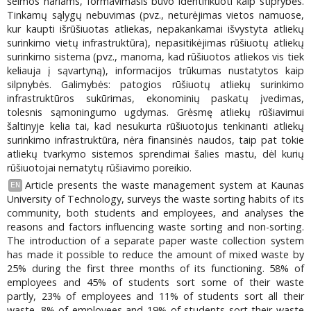
šeimos nariams, formavimasis buvo identifikuoti kaip stiprybės.
Tinkamų sąlygų nebuvimas (pvz., neturėjimas vietos namuose,
kur kaupti išrūšiuotas atliekas, nepakankamai išvystyta atliekų
surinkimo vietų infrastruktūra), nepasitikėjimas rūšiuotų atliekų
surinkimo sistema (pvz., manoma, kad rūšiuotos atliekos vis tiek
keliauja į sąvartyną), informacijos trūkumas nustatytos kaip
silpnybės. Galimybės: patogios rūšiuotų atliekų surinkimo
infrastruktūros sukūrimas, ekonominių paskatų įvedimas,
tolesnis sąmoningumo ugdymas. Grėsmę atliekų rūšiavimui
šaltinyje kelia tai, kad nesukurta rūšiuotojus tenkinanti atliekų
surinkimo infrastruktūra, nėra finansinės naudos, taip pat tokie
atliekų tvarkymo sistemos sprendimai šalies mastu, dėl kurių
rūšiuotojai nematytų rūšiavimo poreikio.
Article presents the waste management system at Kaunas
EN
University of Technology, surveys the waste sorting habits of its
community, both students and employees, and analyses the
reasons and factors influencing waste sorting and non-sorting.
The introduction of a separate paper waste collection system
has made it possible to reduce the amount of mixed waste by
25% during the first three months of its functioning. 58% of
employees and 45% of students sort some of their waste
partly, 23% of employees and 11% of students sort all their
waste. 8% of employees and 19% of students sort their waste