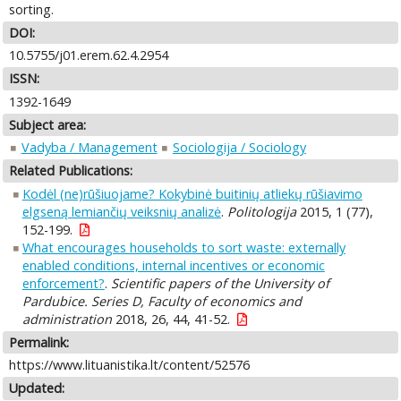
sorting.
DOI:
10.5755/j01.erem.62.4.2954
ISSN:
1392-1649
Subject area:
Vadyba / Management
Sociologija / Sociology
Related Publications:
Kodėl (ne)rūšiuojame? Kokybinė buitinių atliekų rūšiavimo
elgseną lemiančių veiksnių analizė
.
Politologija
2015, 1 (77),
152-199.
What encourages households to sort waste: externally
enabled conditions, internal incentives or economic
enforcement?
.
Scientific papers of the University of
Pardubice. Series D, Faculty of economics and
administration
2018, 26, 44, 41-52.
Permalink:
https://www.lituanistika.lt/content/52576
Updated: