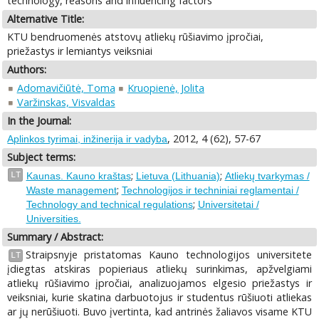
technology, reasons and influencing factors
Alternative Title:
KTU bendruomenės atstovų atliekų rūšiavimo įpročiai,
priežastys ir lemiantys veiksniai
Authors:
Adomavičiūtė, Toma
Kruopienė, Jolita
Varžinskas, Visvaldas
In the Journal:
, 2012, 4 (62), 57-67
Aplinkos tyrimai, inžinerija ir vadyba
Subject terms:
;
;
LT
Kaunas. Kauno kraštas
Lietuva (Lithuania)
Atliekų tvarkymas /
;
Waste management
Technologijos ir techniniai reglamentai /
;
Technology and technical regulations
Universitetai /
Universities.
Summary / Abstract:
Straipsnyje pristatomas Kauno technologijos universitete
LT
įdiegtas atskiras popieriaus atliekų surinkimas, apžvelgiami
atliekų rūšiavimo įpročiai, analizuojamos elgesio priežastys ir
veiksniai, kurie skatina darbuotojus ir studentus rūšiuoti atliekas
ar jų nerūšiuoti. Buvo įvertinta, kad antrinės žaliavos visame KTU