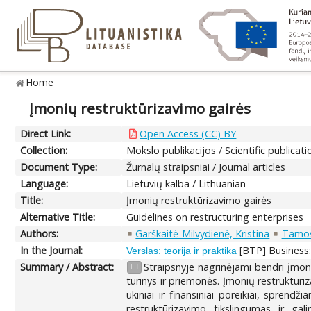
Home
Įmonių restruktūrizavimo gairės
Direct Link:
Open Access (CC) BY
Collection:
Mokslo publikacijos / Scientific publicati
Document Type:
Žurnalų straipsniai / Journal articles
Language:
Lietuvių kalba / Lithuanian
Title:
Įmonių restruktūrizavimo gairės
Alternative Title:
Guidelines on restructuring enterprises
Authors:
Garškaitė-Milvydienė, Kristina
Tamoš
In the Journal:
[BTP] Business:
Verslas: teorija ir praktika
Summary / Abstract:
Straipsnyje nagrinėjami bendri įmoni
LT
turinys ir priemonės. Įmonių restruktūri
ūkiniai ir finansiniai poreikiai, spren
restruktūrizavimo tikslingumas ir ga