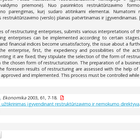
io valdymo priemonė). Nuo pasirinktos restruktūrizavimo formo
ano parengimas, kurį sudaro atitinkami elementai. Numatomi res
 restruktūrizavimo (verslo) planas patvirtinamas ir įgyvendinamas.
es of restructuring enterprises, submits various interpretations of t
uring enterprises can be implemented according to certain stages
nd financial indices become unsatisfactory, the issue about a further
 the enterprise, first, the expediency and possibilities of the 
nting it are fixed; they stipulate the selection of the form of restr
 the chosen form of restructurization. The preparation of a busine
The foreseen results of restructuring are assessed with the help of 
 is approved and implemented. This process must be controlled while 
ė
.
Ekonomika
2003, 61, 7-18.
 užtikrinimas įgyvendinant restruktūrizavimo ir nemokumo direktyvą
1