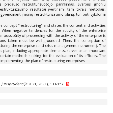
s priklauso restruktūrizuotojo parinkimas. Svarbus įmonių
truktūrizavimo rezultatai įvertinami tam tikrais metodais,
 Įgyvendinant įmonių restruktūrizavimo planą, turi būti vykdoma
he concept "restructuring" and states the content and activities
. When negative tendencies for the activity of the enterprise
 possibüity of proceeding with the activity of the enterprise is
actions taken must be well-grounded. Then, the conception of
ucturing the enterprise (anti-crisis management instrument). The
ss plan, including appropriate elements, serves as an important
certain methods seeking for the evaluation of its efficacy. The
implementing the plan of restructuring enterprises.
.
Jurisprudencija
2021, 28 (1), 133-157.