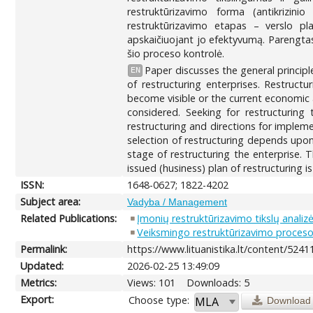
restruktūrizavimo forma (antikrizin
restruktūrizavimo etapas – verslo pl
apskaičiuojant jo efektyvumą. Parengtas
šio proceso kontrolė.
Paper discusses the general principl
EN
of restructuring enterprises. Restruct
become visible or the current economic a
considered. Seeking for restructuring
restructuring and directions for impleme
selection of restructuring depends upon
stage of restructuring the enterprise. 
issued (husiness) plan of restructuring
ISSN:
1648-0627; 1822-4202
Subject area:
Vadyba / Management
Related Publications:
Įmonių restruktūrizavimo tikslų analiz
Veiksmingo restruktūrizavimo proceso
Permalink:
https://www.lituanistika.lt/content/5241
Updated:
2026-02-25 13:49:09
Metrics:
Views: 101
Downloads: 5
Export:
Choose type:
Download