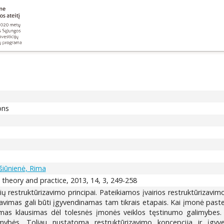
ons
iūnienė, Rima
 theory and practice, 2013, 14, 3, 249-258
ų restruktūrizavimo principai. Pateikiamos įvairios restruktūrizavi
zavimas gali būti įgyvendinamas tam tikrais etapais. Kai įmonė past
džiamas klausimas dėl tolesnės įmonės veiklos tęstinumo galimybes. 
limybės. Toliau nustatoma restruktūrizavimo koncepcija ir įgy