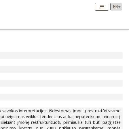
mo sąvokos interpretacijos, išdėstomas įmonių restruktūrizavimo
ebi neigiamas veiklos tendencijas ar kai nepatenkinami einamieji
Siekiant įmonę restruktūrizuoti, pirmiausia turi būti pagrįstas
vendinimo kryptis, nuo kurių priklauso pasirenkama įmonės