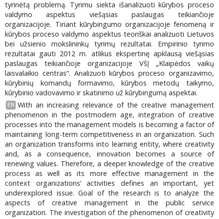
tyrinėtą problemą. Tyrimu siekta išanalizuoti kūrybos proceso
valdymo aspektus viešąsias paslaugas teikiančioje
organizacijoje. Tiriant kūrybingumo organizacijoje fenomeną ir
kūrybos proceso valdymo aspektus teoriškai analizuoti Lietuvos
bei užsienio mokslininkų tyrimų rezultatai. Empirinio tyrimo
rezultatai gauti 2012 m. atlikus ekspertinę apklausą viešąsias
paslaugas teikiančioje organizacijoje VšĮ „Klaipėdos vaikų
laisvalaikio centras“. Analizuoti kūrybos proceso organizavimo,
kūrybinių komandų formavimo, kūrybos metodų taikymo,
kūrybinio vadovavimo ir skatinimo už kūrybingumą aspektai.
With an increasing relevance of the creative management
EN
phenomenon in the postmodern age, integration of creative
processes into the management models is becoming a factor of
maintaining long-term competitiveness in an organization. Such
an organization transforms into learning entity, where creativity
and, as a consequence, innovation becomes a source of
renewing values. Therefore, a deeper knowledge of the creative
process as well as its more effective management in the
context organizations’ activities defines an important, yet
underexplored issue. Goal of the research is to analyze the
aspects of creative management in the public service
organization. The investigation of the phenomenon of creativity