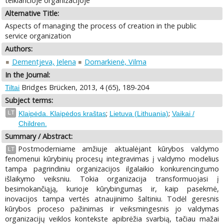
teikiančioje organizacijoje
Alternative Title:
Aspects of managing the process of creation in the public
service organization
Authors:
Dementjeva, Jelena
Domarkienė, Vilma
In the Journal:
Bridges Brücken, 2013, 4 (65), 189-204
Tiltai
Subject terms:
;
;
LT
Klaipėda. Klaipėdos kraštas
Lietuva (Lithuania)
Vaikai /
Children.
Summary / Abstract:
Postmoderniame amžiuje aktualėjant kūrybos valdymo
LT
fenomenui kūrybinių procesų integravimas į valdymo modelius
tampa pagrindiniu organizacijos ilgalaikio konkurencingumo
išlaikymo veiksniu. Tokia organizacija transformuojasi į
besimokančiąją, kurioje kūrybingumas ir, kaip pasekmė,
inovacijos tampa vertės atnaujinimo šaltiniu. Todėl geresnis
kūrybos proceso pažinimas ir veiksmingesnis jo valdymas
organizacijų veiklos kontekste apibrėžia svarbią, tačiau mažai