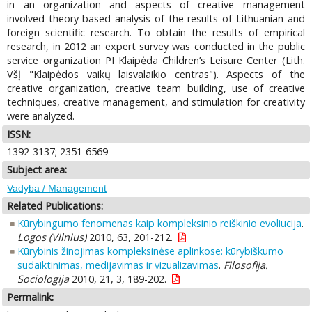
in an organization and aspects of creative management
involved theory-based analysis of the results of Lithuanian and
foreign scientific research. To obtain the results of empirical
research, in 2012 an expert survey was conducted in the public
service organization PI Klaipėda Children’s Leisure Center (Lith.
VšĮ "Klaipėdos vaikų laisvalaikio centras"). Aspects of the
creative organization, creative team building, use of creative
techniques, creative management, and stimulation for creativity
were analyzed.
ISSN:
1392-3137; 2351-6569
Subject area:
Vadyba / Management
Related Publications:
Kūrybingumo fenomenas kaip kompleksinio reiškinio evoliucija
.
Logos (Vilnius)
2010, 63, 201-212.
Kūrybinis žinojimas kompleksinėse aplinkose: kūrybiškumo
sudaiktinimas, medijavimas ir vizualizavimas
.
Filosofija.
Sociologija
2010, 21, 3, 189-202.
Permalink: