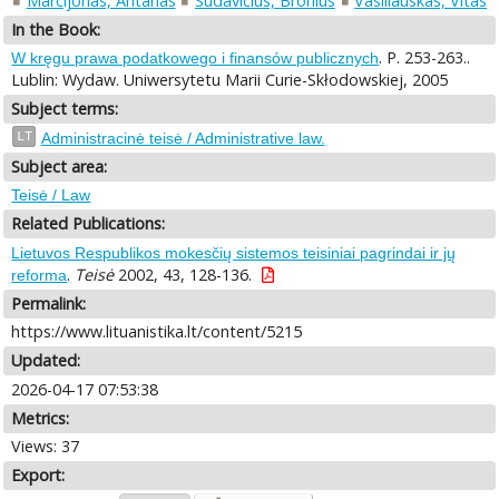
Marcijonas, Antanas
Sudavičius, Bronius
Vasiliauskas, Vitas
In the Book:
. P. 253-263..
W kręgu prawa podatkowego i finansów publicznych
Lublin: Wydaw. Uniwersytetu Marii Curie-Skłodowskiej, 2005
Subject terms:
LT
Administracinė teisė / Administrative law.
Subject area:
Teisė / Law
Related Publications:
Lietuvos Respublikos mokesčių sistemos teisiniai pagrindai ir jų
.
Teisė
2002, 43, 128-136.
reforma
Permalink:
https://www.lituanistika.lt/content/5215
Updated:
2026-04-17 07:53:38
Metrics:
Views: 37
Export: