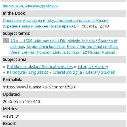
Филюшкин, Александр Ильич
In the Book:
Сословия, институты и государственная власть в России
. P. 603-612.. 2010
(Средние века и раннее Новое время)
Subject terms:
;
LT
13 a. - 1569. Viduramžiai. LDK
Mokslo šaltiniai / Sources of
;
science
Tarptautiniai konfliktai. Karai / International conflicts.
;
;
;
Wars
Lenkija (Poland)
Lietuva (Lithuania)
Rusija (Russia).
Subject area:
Politikos mokslai / Political sciences
Istorija / History
Kalbotyra / Linguistics
Literatūrologija / Literary Studies
Permalink:
https://www.lituanistika.lt/content/52011
Updated:
2026-05-25 19:33:13
Metrics:
Views: 31
Export: