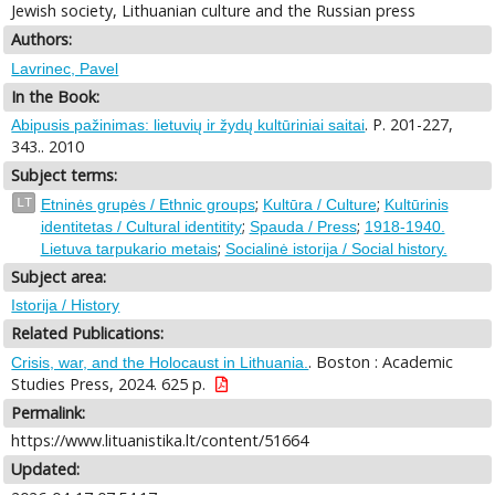
Jewish society, Lithuanian culture and the Russian press
Authors:
Lavrinec, Pavel
In the Book:
. P. 201-227,
Abipusis pažinimas: lietuvių ir žydų kultūriniai saitai
343.. 2010
Subject terms:
;
;
LT
Etninės grupės / Ethnic groups
Kultūra / Culture
Kultūrinis
;
;
identitetas / Cultural identitity
Spauda / Press
1918-1940.
;
Lietuva tarpukario metais
Socialinė istorija / Social history.
Subject area:
Istorija / History
Related Publications:
. Boston : Academic
Crisis, war, and the Holocaust in Lithuania.
Studies Press, 2024. 625 p.
Permalink:
https://www.lituanistika.lt/content/51664
Updated: