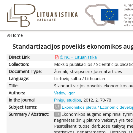
Home
Standartizacijos poveikis ekonomikos au
Direct Link:
©InC – Lituanistika
Collection:
Mokslo publikacijos / Scientific publicati
Document Type:
Žurnalų straipsniai / Journal articles
Language:
Lietuvių kalba / Lithuanian
Title:
Standartizacijos poveikis ekonomikos au
Authors:
Vetlov, Igor
In the Journal:
, 2012, 2, 70-78
Pinigų studijos
Subject terms:
LT
Ekonomikos plėtra / Economic devel
Summary / Abstract:
Ekonomikos augimo empiriniai tyrim
LT
nagrinėtas žinių plitimo veiksnys yra te
Pasitelkiant tuose darbuose taikytą m
statistikos departamento, Lietuvos sta