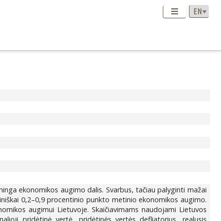
inga ekonomikos augimo dalis. Svarbus, tačiau palyginti mažai
dutiniškai 0,2–0,9 procentinio punkto metinio ekonomikos augimo.
onomikos augimui Lietuvoje. Skaičiavimams naudojami Lietuvos
ji pridėtinė vertė, pridėtinės vertės defliatorius, realusis