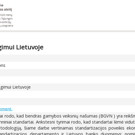
gimui Lietuvoje
ons
gimui Lietuvoje
opment.
ai rodo, kad bendras gamybos veiksnių našumas (BGVN ) yra reikšm
chniniai standartai. Ankstesni tyrimai rodo, kad standartai lėmė vi
etodologiją, šiame darbe vertinamas standartizacijos poveikis ek
ndartizacijos departamento ir Lietuvos banko duomenys: nominalio