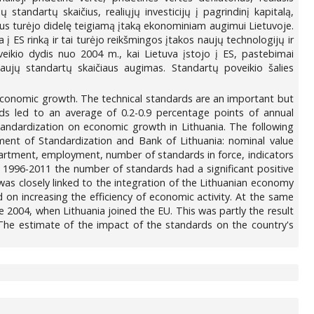
standartų skaičius, realiųjų investicijų į pagrindinį kapitalą,
aičius turėjo didelę teigiamą įtaką ekonominiam augimui Lietuvoje.
 ES rinką ir tai turėjo reikšmingos įtakos naujų technologijų ir
eikio dydis nuo 2004 m., kai Lietuva įstojo į ES, pastebimai
naujų standartų skaičiaus augimas. Standartų poveikio šalies
f economic growth. The technical standards are an important but
rds led to an average of 0.2-0.9 percentage points of annual
andardization on economic growth in Lithuania. The following
ment of Standardization and Bank of Lithuania: nominal value
artment, employment, number of standards in force, indicators
in 1996-2011 the number of standards had a significant positive
as closely linked to the integration of the Lithuanian economy
on increasing the efficiency of economic activity. At the same
 2004, when Lithuania joined the EU. This was partly the result
The estimate of the impact of the standards on the country's