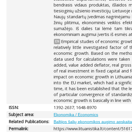
bendrasis vidaus produktas, išlaidos mo
tiesioginių užsienio investicijų Lietuvoj
Naujų standartų įvedimas nagrinėjamu lai
žinių plitimui, ekonominės veiklos efe
sumažėjo. Iš dalies tai lėmė tam tikra
ekonominiam augimui įvertis iš esmės ati
Empirical studies of economic growt
EN
relatively little investigated factor 
economic growth. Based on the methodo
data used for calculations were taken
added, value added deflator, real gros
of real investment in fixed capital and
impact on economic growth in Lithuania
into the EU market, which had a signif
time, it has been established that the 
of particular convergence of standardi
economic growth is basically in line wit
ISSN:
1392-2637; 1648-8970
Subject area:
Ekonomika / Economics
Related Publications:
Baltijos šalių ekonomikos augimo apskait
Permalink:
https://www.lituanistika.lt/content/5161