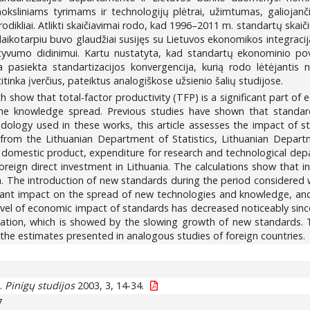
ksliniams tyrimams ir technologijų plėtrai, užimtumas, galiojančių 
e rodikliai. Atlikti skaičiavimai rodo, kad 1996–2011 m. standartų sk
kotarpiu buvo glaudžiai susijęs su Lietuvos ekonomikos integracija į
ktyvumo didinimui. Kartu nustatyta, kad standartų ekonominio pov
 pasiekta standartizacijos konvergencija, kurią rodo lėtėjantis 
tinka įverčius, pateiktus analogiškose užsienio šalių studijose.
h show that total-factor productivity (TFP) is a significant part o
of the knowledge spread. Previous studies have shown that standa
logy used in these works, this article assesses the impact of st
 from the Lithuanian Department of Statistics, Lithuanian Depart
s domestic product, expenditure for research and technological dep
 foreign direct investment in Lithuania. The calculations show that 
. The introduction of new standards during the period considered w
icant impact on the spread of new technologies and knowledge, and 
level of economic impact of standards has decreased noticeably since
zation, which is showed by the slowing growth of new standards. 
h the estimates presented in analogous studies of foreign countries.
.
Pinigų studijos
2003, 3, 14-34.
a
7