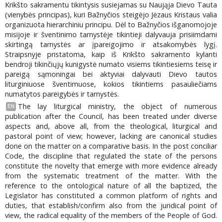
Krikšto sakramentu tikintysis susiejamas su Naująja Dievo Tauta
(vienybės principas), kuri Bažnyčios steigėjo Jėzaus Kristaus valia
organizuota hierarchiniu principu. Dėl to Bažnyčios išganomojoje
misijoje ir šventinimo tarnystėje tikintieji dalyvauja prisiimdami
skirtingą tarnystės ar įpareigojimo ir atsakomybės lygį.
Straipsnyje pristatoma, kaip iš Krikšto sakramento kylanti
bendroji tikinčiųjų kunigystė numato visiems tikintiesiems teisę ir
pareigą sąmoningai bei aktyviai dalyvauti Dievo tautos
liturginiuose šventimuose, kokios tikintiems pasauliečiams
numatytos pareigybės ir tarnystės.
The lay liturgical ministry, the object of numerous
EN
publication after the Council, has been treated under diverse
aspects and, above all, from the theological, liturgical and
pastoral point of view; however, lacking are canonical studies
done on the matter on a comparative basis. In the post conciliar
Code, the discipline that regulated the state of the persons
constitute the novelty that emerge with more evidence already
from the systematic treatment of the matter. With the
reference to the ontological nature of all the baptized, the
Legislator has constituted a common platform of rights and
duties, that establish/confirm also from the juridical point of
view, the radical equality of the members of the People of God.