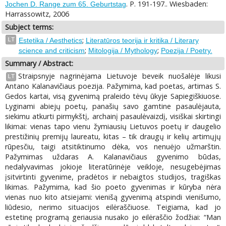
. P. 191-197.. Wiesbaden:
Jochen D. Range zum 65. Geburtstag
Harrassowitz, 2006
Subject terms:
;
LT
Estetika / Aesthetics
Literatūros teorija ir kritika / Literary
;
;
science and criticism
Mitologija / Mythology
Poezija / Poetry.
Summary / Abstract:
Straipsnyje nagrinėjama Lietuvoje beveik nuošalėje likusi
LT
Antano Kalanavičiaus poezija. Pažymima, kad poetas, artimas S.
Gedos kartai, visą gyvenimą praleido tėvų ūkyje Sapiegiškiuose.
Lyginami abiejų poetų, panašių savo gamtine pasaulėjauta,
siekimu atkurti pirmykštį, archainį pasaulėvaizdį, visiškai skirtingi
likimai: vienas tapo vienu žymiausių Lietuvos poetų ir daugelio
prestižinių premijų laureatu, kitas – tik draugų ir kelių artimųjų
rūpesčiu, taigi atsitiktinumo dėka, vos nenuėjo užmarštin.
Pažymimas uždaras A. Kalanavičiaus gyvenimo būdas,
nedalyvavimas jokioje literatūrinėje veikloje, nesugebėjimas
įsitvirtinti gyvenime, pradėtos ir nebaigtos studijos, tragiškas
likimas. Pažymima, kad šio poeto gyvenimas ir kūryba nėra
vienas nuo kito atsiejami: vienišą gyvenimą atspindi vienišumo,
liūdesio, nerimo situacijos eilėraščiuose. Teigiama, kad jo
estetinę programą geriausia nusako jo eilėraščio žodžiai: “Man