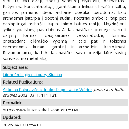
rūpi tik, kad dviejų žodžių sandūroj blyksteltų deimantas“.
Pažymima koncentruota, į gamtiškumą linkusi eilėraščių kalba,
gamtos pirmumo idėja, archainė poetika, parodoma, kaip
archazimai įsiterpia į poetinį audinį. Poetiniai simboliai taip pat
paslaptingai archaiški, kupini kaimo buities realijų. Nagrinėjant
lyrikos ypatybes, pastebimas A. Kalanavičiaus pomėgis vartoti
dalyvių formas, daugkartines veiksmažodžių formas,
pristabdant eilėraščio vyksmą ir taip pat ir tokiomis
priemonėmis kuriant gamtinį ir archetipinį kartojimąsi.
Reziumuojama, kad A. Kalanavičius savo poezija kūrė savitą
konkretumo metafiziką.
Subject area:
Literatūrologija / Literary Studies
Related Publications:
.
Journal of Baltic
Antanas Kalanavičius. In der Fuge zweier Wörter
studies
2002, 33, 1, 111-121.
Permalink:
https://www.lituanistika.lt/content/51481
Updated:
2026-04-17 07:54:10