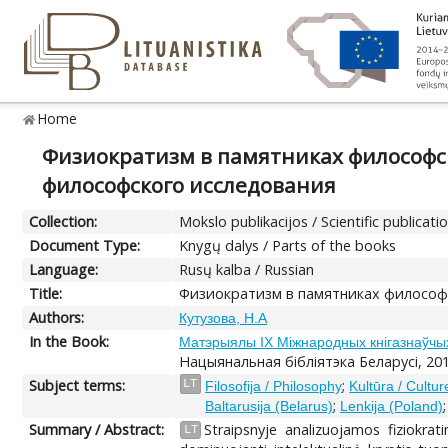
Home
Физиократизм в памятниках философско
философского исследования
Collection:
Mokslo publikacijos / Scientific publicati
Document Type:
Knygų dalys / Parts of the books
Language:
Rusų kalba / Russian
Title:
Физиократизм в памятниках философск
Authors:
Кутузова, H.A
In the Book:
Матэрыялы IX Міжнародных кнігазнаўчых ч
Нацыянальная бібліятэка Беларусі, 20
Subject terms:
;
LT
Filosofija / Philosophy
Kultūra / Cultur
;
Baltarusija (Belarus)
Lenkija (Poland)
Summary / Abstract:
Straipsnyje analizuojamos fiziokrat
LT