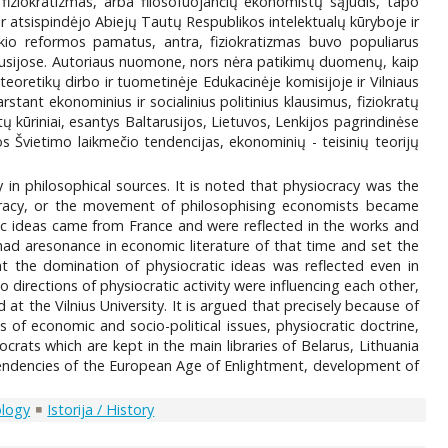
 fiziokratizmas, arba filosofuojančių ekonomistų sąjūdis, tapo
ir atsispindėjo Abiejų Tautų Respublikos intelektualų kūryboje ir
 ūkio reformos pamatus, antra, fiziokratizmas buvo populiarus
iskusijose. Autoriaus nuomone, nors nėra patikimų duomenų, kaip
teoretikų dirbo ir tuometinėje Edukacinėje komisijoje ir Vilniaus
stant ekonominius ir socialinius politinius klausimus, fiziokratų
 kūriniai, esantys Baltarusijos, Lietuvos, Lenkijos pagrindinėse
os Švietimo laikmečio tendencijas, ekonominių - teisinių teorijų
y in philosophical sources. It is noted that physiocracy was the
siocracy, or the movement of philosophising economists became
ic ideas came from France and were reflected in the works and
s had aresonance in economic literature of that time and set the
hat the domination of physiocratic ideas was reflected even in
o directions of physiocratic activity were influencing each other,
t the Vilnius University. It is argued that precisely because of
ns of economic and socio-political issues, physiocratic doctrine,
rats which are kept in the main libraries of Belarus, Lithuania
 tendencies of the European Age of Enlightment, development of
ology
Istorija / History