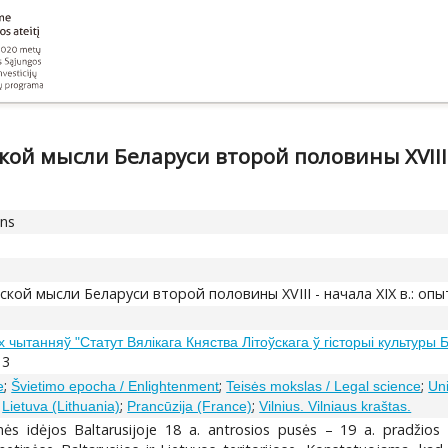
й мысли Беларуси второй половины XVIII - 
ons
ой мысли Беларуси второй половины XVIII - начала XIX в.: о
ытанняў "Статут Вялікага Княства Літоўскага ў гісторыі культуры Бе
13
;
;
;
e
Švietimo epocha / Enlightenment
Teisės mokslas / Legal science
Uni
;
;
;
Lietuva (Lithuania)
Prancūzija (France)
Vilnius. Vilniaus kraštas.
inės idėjos Baltarusijoje 18 a. antrosios pusės – 19 a. pradžios 