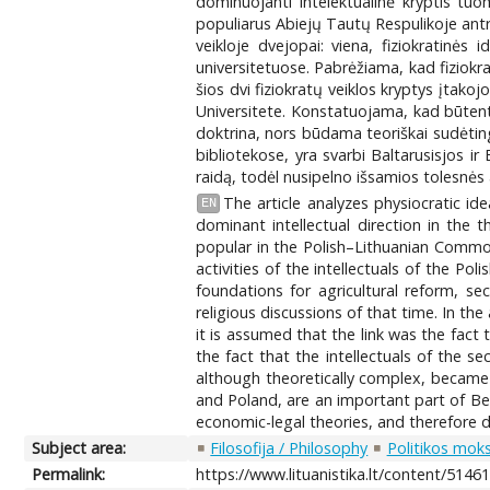
dominuojanti intelektualinė kryptis tuo
populiarus Abiejų Tautų Respulikoje antro
veikloje dvejopai: viena, fiziokratinė
universitetuose. Pabrėžiama, kad fiziokr
šios dvi fiziokratų veiklos kryptys įtako
Universitete. Konstatuojama, kad būtent d
doktrina, nors būdama teoriškai sudėting
bibliotekose, yra svarbi Baltarusisjos i
raidą, todėl nusipelno išsamios tolesnės 
The article analyzes physiocratic id
EN
dominant intellectual direction in the 
popular in the Polish–Lithuanian Common
activities of the intellectuals of the P
foundations for agricultural reform, se
religious discussions of that time. In th
it is assumed that the link was the fact
the fact that the intellectuals of the se
although theoretically complex, became p
and Poland, are an important part of Be
economic-legal theories, and therefore d
Subject area:
Filosofija / Philosophy
Politikos moksl
Permalink:
https://www.lituanistika.lt/content/5146