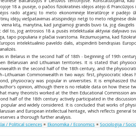
metinėse Baltarusijos ir Lietuvos teritorijose. Konstatuojama, kad
joje 18 a. pusėje, o pačios fiziokratinės idėjos atėjo iš Prancūzijos 
s idėjos rado atgarsį to meto ekonominėje literatūroje ir padėjo
atinių idėjų viešpatavimas atsispindėjo netgi to meto religinėse d
jo viena kitą, manytina, kad jungiamoji grandis buvo ta, jog daugelis 
ėl to, jog antrosios 18 a. pusės intelektualai aktyviai dalyvavo svar
a, tapo populiaria ir plačiai svarstoma. Reziumuojama, kad fiziokratų
r Europos intelektualinio paveldo dalis, atspindinti bendrąsias Europ
analizės.
eas in Belarus in the second half of 18th - beginning of 19th centur
then Belarusian and Lithuanian territories. It is stated that phy
wealth in the second half of the 18th century, and the physiocrat
olish–Lithuanian Commonwealth in two ways: first, physiocratic idea
cond, physiocracy was popular in universities. It is emphasized t
e author's opinion, although there is no reliable data on how these tw
 that many theorists worked at the then Educational Commission and a
cond half of the 18th century actively participated in the discussio
opular and widely considered. It is concluded that works of physioc
larusian and European intellectual heritage, which reflects general
eserves a thorough further analysis.
ai / Political sciences
Ekonomika / Economics
Sociologija / Soci
1