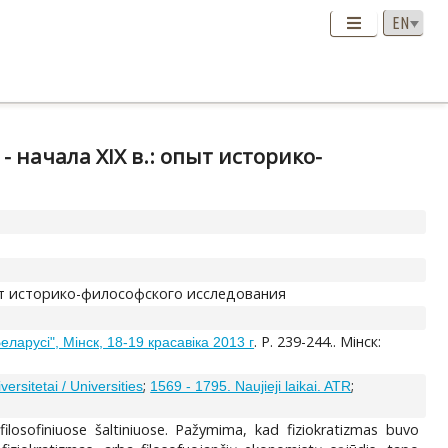
начала XIX в.: опыт историко-
пыт историко-философского исследования
. P. 239-244.. Мінск:
ларусі", Мінск, 18-19 красавіка 2013 г
;
;
versitetai / Universities
1569 - 1795. Naujieji laikai. ATR
filosofiniuose šaltiniuose. Pažymima, kad fiziokratizmas buvo