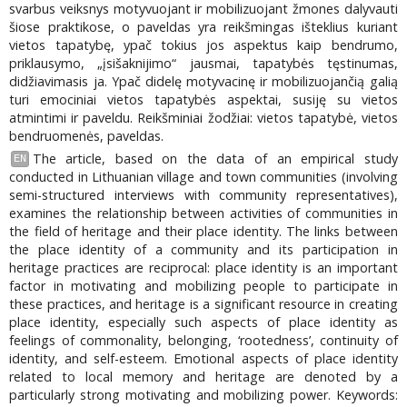
svarbus veiksnys motyvuojant ir mobilizuojant žmones dalyvauti
šiose praktikose, o paveldas yra reikšmingas išteklius kuriant
vietos tapatybę, ypač tokius jos aspektus kaip bendrumo,
priklausymo, „įsišaknijimo“ jausmai, tapatybės tęstinumas,
didžiavimasis ja. Ypač didelę motyvacinę ir mobilizuojančią galią
turi emociniai vietos tapatybės aspektai, susiję su vietos
atmintimi ir paveldu. Reikšminiai žodžiai: vietos tapatybė, vietos
bendruomenės, paveldas.
The article, based on the data of an empirical study
EN
conducted in Lithuanian village and town communities (involving
semi-structured interviews with community representatives),
examines the relationship between activities of communities in
the field of heritage and their place identity. The links between
the place identity of a community and its participation in
heritage practices are reciprocal: place identity is an important
factor in motivating and mobilizing people to participate in
these practices, and heritage is a significant resource in creating
place identity, especially such aspects of place identity as
feelings of commonality, belonging, ‘rootedness’, continuity of
identity, and self-esteem. Emotional aspects of place identity
related to local memory and heritage are denoted by a
particularly strong motivating and mobilizing power. Keywords: