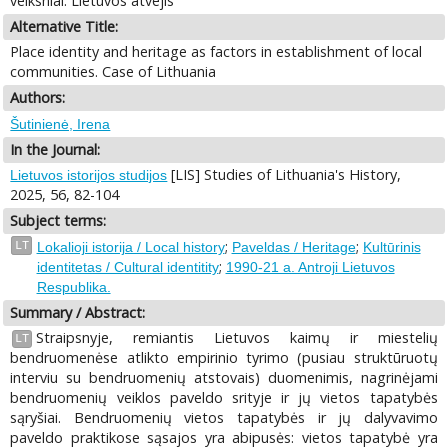
veiksniai. Lietuvos atvejis
Alternative Title:
Place identity and heritage as factors in establishment of local
communities. Case of Lithuania
Authors:
Šutinienė, Irena
In the Journal:
[LIS] Studies of Lithuania's History,
Lietuvos istorijos studijos
2025, 56, 82-104
Subject terms:
;
;
LT
Lokalioji istorija / Local history
Paveldas / Heritage
Kultūrinis
;
identitetas / Cultural identitity
1990-21 a. Antroji Lietuvos
Respublika.
Summary / Abstract:
Straipsnyje, remiantis Lietuvos kaimų ir miestelių
LT
bendruomenėse atlikto empirinio tyrimo (pusiau struktūruotų
interviu su bendruomenių atstovais) duomenimis, nagrinėjami
bendruomenių veiklos paveldo srityje ir jų vietos tapatybės
sąryšiai. Bendruomenių vietos tapatybės ir jų dalyvavimo
paveldo praktikose sąsajos yra abipusės: vietos tapatybė yra