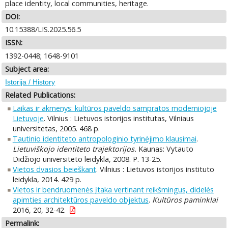
place identity, local communities, heritage.
DOI:
10.15388/LIS.2025.56.5
ISSN:
1392-0448; 1648-9101
Subject area:
Istorija / History
Related Publications:
Laikas ir akmenys: kultūros paveldo sampratos moderniojoje
Lietuvoje
. Vilnius : Lietuvos istorijos institutas, Vilniaus
universitetas, 2005. 468 p.
Tautinio identiteto antropologinio tyrinėjimo klausimai
.
Lietuviškojo identiteto trajektorijos.
Kaunas: Vytauto
Didžiojo universiteto leidykla, 2008. P. 13-25.
Vietos dvasios beieškant
. Vilnius : Lietuvos istorijos instituto
leidykla, 2014. 429 p.
Vietos ir bendruomenės įtaka vertinant reikšmingus, didelės
apimties architektūros paveldo objektus
.
Kultūros paminklai
2016, 20, 32-42.
Permalink: