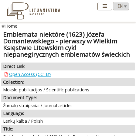
Home
Emblemata niektóre (1623) Józefa
Domaniewskiego - pierwszy w Wielkim
Księstwie Litewskim cykl
niepanegirycznych emblematów świeckich
Direct Link:
Open Access (CC) BY
Collection:
Mokslo publikacijos / Scientific publications
Document Type:
Žurnalų straipsniai / Journal articles
Language:
Lenkų kalba / Polish
Title: