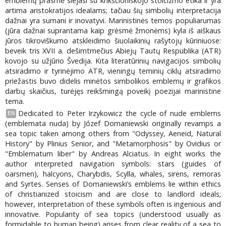
emblemų prasmė siejasi su krikščioniškojo stoicizmo etika ir yra
artima aristokratijos idealams; tačiau šių simbolių interpretacija
dažnai yra sumani ir inovatyvi. Marinistinės temos populiarumas
(jūra dažnai suprantama kaip grėsmė žmonėms) kyla iš aiškaus
jūros tikroviškumo atskleidimo šiuolaikinių rašytojų kūriniuose:
beveik tris XVII a. dešimtmečius Abiejų Tautų Respublika (ATR)
kovojo su užjūrio Švedija. Kita literatūrinių navigacijos simbolių
atsiradimo ir tyrinėjimo ATR, vieningų teminių ciklų atsiradimo
priežastis buvo didelis minėtos simbolikos emblemų ir grafikos
darbų skaičius, turėjęs reikšmingą poveikį poezijai marinistine
tema.
Dedicated to Peter Irzykowicz the cycle of nude emblems
EN
(emblemata nuda) by Józef Domaniewski originally revamps a
sea topic taken among others from "Odyssey, Aeneid, Natural
History" by Plinius Senior, and "Metamorphosis" by Ovidius or
"Emblematum liber" by Andreas Alciatus. In eight works the
author interpreted navigation symbols: stars (guides of
oarsmen), halcyons, Charybdis, Scylla, whales, sirens, remoras
and Syrtes. Senses of Domaniewski’s emblems lie within ethics
of christianized stoicism and are close to landlord ideals;
however, interpretation of these symbols often is ingenious and
innovative. Popularity of sea topics (understood usually as
formidable to human being) arises from clear reality of a sea to