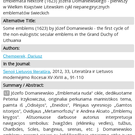
Emblemata niektóre (1623) Józefa Domaniewskiego - pierwszy
w Wielkim Księstwie Litewskim cykl niepanegirycznych
emblematów świeckich
Alternative Title:
Some emblems (1623) by Józef Domaniewski - the first cycle of
the non-eulogistic secular emblems in the Grand Duchy of
Lithuania
Authors:
Chemperek, Dariusz
In the Journal:
, 2012, 33, Literatūra ir Lietuvos
Senoji Lietuvos literatūra
modernėjimo Rocesai XV-XVIII a., 91-110
Summary / Abstract:
Józefo Domaniewskio „Emblemata nuda“ cikle, dedikuotame
LT
Peteriui Irzykowicziui, originaliai perkuriama marinistikos tema,
paimta iš „Odisėjos“, „Eneidos“, Plinijaus vyresniojo „Gamtos
istorijos“, Ovidijaus „Metamorfozių“ ir Andrea Alciato „Emblemų
knygos“. Aštuoniuose darbuose autorius interpretuoja
navigacijos simbolius: žvaigždes (irklininkų vedles), tulžius,
Charibdes, Sciles, banginius, sirenas, etc. J. Domaniewskio