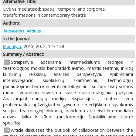
Alternative Title:
Live vs mediatised: spatial, temporal and corporeal
transformations in contemporary theatre
Authors:
Jevsejevas, Andrius
In the Journal:
, 2013, 20, 2, 127-138
Menotyra
Summary / Abstract:
Straipsnyje aptariama intermedialumo teorijos ir
LT
teatrologijos mokslo bendradarbiavimo, imantis teatrinių ir kitų
kultūrinių reiškinių, analizės perspektyva. Apibrėžiami
intensyvėjančio šiuolaikinių skaitmeninių technologijų
panaudojimo teatre nulemti ontologiniai ir su tam tikrų scenos
meno fenomenų suvokimu susiję epistemologiniai pokyčiai.
Analizuojant naujųjų medijų ekspansijos į teatro sceną
problematiką, apžvelgiant su gyvumo ir medijiškumo sąvokomis
susijusį teatrologinį diskursą, bandoma atskleisti intermedialių
erdvės, laiko ir kūno transformacijų šiuolaikiniame teatre
specifiką.
Article discusses the outlook of collaboration between the
EN