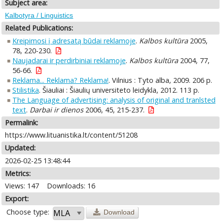
Subject area:
Kalbotyra / Linguistics
Related Publications:
Kreipimosi į adresatą būdai reklamoje
.
Kalbos kultūra
2005,
78, 220-230.
Naujadarai ir perdirbiniai reklamoje
.
Kalbos kultūra
2004, 77,
56-66.
Reklama... Reklama? Reklama!
. Vilnius : Tyto alba, 2009. 206 p.
Stilistika
. Šiauliai : Šiaulių universiteto leidykla, 2012. 113 p.
The Language of advertising: analysis of original and tranlsted
text
.
Darbai ir dienos
2006, 45, 215-237.
Permalink:
https://www.lituanistika.lt/content/51208
Updated:
2026-02-25 13:48:44
Metrics:
Views: 147
Downloads: 16
Export:
Choose type:
Download