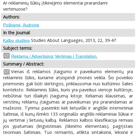
Ar reklaminių šūkių įtikinėjimo elementai prarandami
vertimuose?
Authors:
Poškienė, Audronė
In the Journal:
Studies About Languages, 2013, 22, 39-47
Kalbų studijos
Subject terms:
;
LT
Reklama / Advertising
Vertimas / Translation.
Summary / Abstract:
Vienas iš reklamos įtaigumo ir paveikumo elementų yra
LT
reklaminis šūkis, kuriame atsispindi įmonės veikla. Šio poveikio
priemonės gali būti skirtingos, priklausomai nuo kultūrinio šalies
konteksto. Reklaminis šūkis, kuris yra paveikus vienoje kultūroje,
nebūtinai turi išlaikyti įtaigumą kitoje. Keliamas klausimas, ar
verstinių reklamų įtaigumas ar paveikumas yra prarandamas ar
mažesnis. Tyrimui pasirinkti keli lietuviški ir angliški internetiniai
šaltiniai, iš kurių išrinkti 133 originalūs angliški reklaminiai šūkiai ir
jų vertimai į lietuvių kalbą. Reklamos kalbos klasifikacija remiasi
jos ypatumais (lingvistiniais įtikinimo elementais), pagrįstais
teoriniais šaltiniais. Tuo remiantis, atlikta sintaksinė, leksinė ir