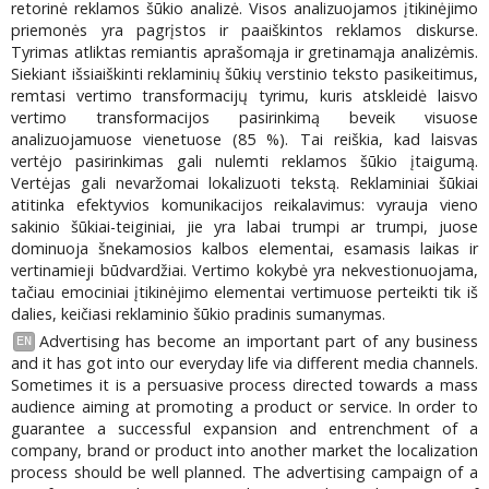
retorinė reklamos šūkio analizė. Visos analizuojamos įtikinėjimo
priemonės yra pagrįstos ir paaiškintos reklamos diskurse.
Tyrimas atliktas remiantis aprašomąja ir gretinamąja analizėmis.
Siekiant išsiaiškinti reklaminių šūkių verstinio teksto pasikeitimus,
remtasi vertimo transformacijų tyrimu, kuris atskleidė laisvo
vertimo transformacijos pasirinkimą beveik visuose
analizuojamuose vienetuose (85 %). Tai reiškia, kad laisvas
vertėjo pasirinkimas gali nulemti reklamos šūkio įtaigumą.
Vertėjas gali nevaržomai lokalizuoti tekstą. Reklaminiai šūkiai
atitinka efektyvios komunikacijos reikalavimus: vyrauja vieno
sakinio šūkiai-teiginiai, jie yra labai trumpi ar trumpi, juose
dominuoja šnekamosios kalbos elementai, esamasis laikas ir
vertinamieji būdvardžiai. Vertimo kokybė yra nekvestionuojama,
tačiau emociniai įtikinėjimo elementai vertimuose perteikti tik iš
dalies, keičiasi reklaminio šūkio pradinis sumanymas.
Advertising has become an important part of any business
EN
and it has got into our everyday life via different media channels.
Sometimes it is a persuasive process directed towards a mass
audience aiming at promoting a product or service. In order to
guarantee a successful expansion and entrenchment of a
company, brand or product into another market the localization
process should be well planned. The advertising campaign of a