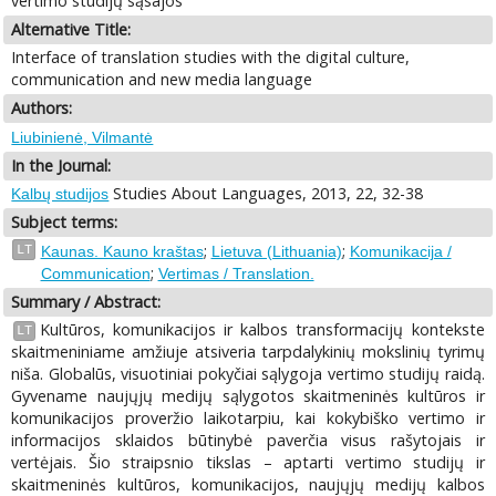
vertimo studijų sąsajos
Alternative Title:
Interface of translation studies with the digital culture,
communication and new media language
Authors:
Liubinienė, Vilmantė
In the Journal:
Studies About Languages, 2013, 22, 32-38
Kalbų studijos
Subject terms:
;
;
LT
Kaunas. Kauno kraštas
Lietuva (Lithuania)
Komunikacija /
;
Communication
Vertimas / Translation.
Summary / Abstract:
Kultūros, komunikacijos ir kalbos transformacijų kontekste
LT
skaitmeniniame amžiuje atsiveria tarpdalykinių mokslinių tyrimų
niša. Globalūs, visuotiniai pokyčiai sąlygoja vertimo studijų raidą.
Gyvename naujųjų medijų sąlygotos skaitmeninės kultūros ir
komunikacijos proveržio laikotarpiu, kai kokybiško vertimo ir
informacijos sklaidos būtinybė paverčia visus rašytojais ir
vertėjais. Šio straipsnio tikslas – aptarti vertimo studijų ir
skaitmeninės kultūros, komunikacijos, naujųjų medijų kalbos