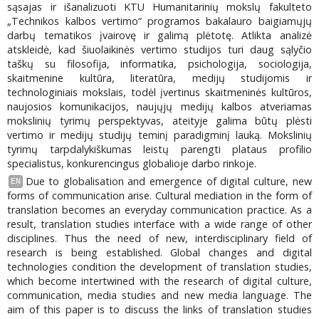
sąsajas ir išanalizuoti KTU Humanitarinių mokslų fakulteto
„Technikos kalbos vertimo“ programos bakalauro baigiamųjų
darbų tematikos įvairovę ir galimą plėtotę. Atlikta analizė
atskleidė, kad šiuolaikinės vertimo studijos turi daug sąlyčio
taškų su filosofija, informatika, psichologija, sociologija,
skaitmenine kultūra, literatūra, medijų studijomis ir
technologiniais mokslais, todėl įvertinus skaitmeninės kultūros,
naujosios komunikacijos, naujųjų medijų kalbos atveriamas
mokslinių tyrimų perspektyvas, ateityje galima būtų plėsti
vertimo ir medijų studijų teminį paradigminį lauką. Mokslinių
tyrimų tarpdalykiškumas leistų parengti plataus profilio
specialistus, konkurencingus globalioje darbo rinkoje.
Due to globalisation and emergence of digital culture, new
EN
forms of communication arise. Cultural mediation in the form of
translation becomes an everyday communication practice. As a
result, translation studies interface with a wide range of other
disciplines. Thus the need of new, interdisciplinary field of
research is being established. Global changes and digital
technologies condition the development of translation studies,
which become intertwined with the research of digital culture,
communication, media studies and new media language. The
aim of this paper is to discuss the links of translation studies