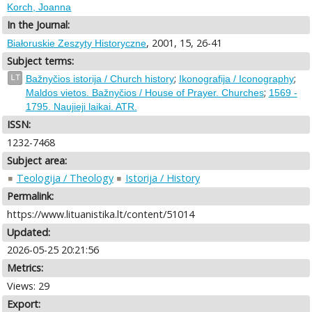
Korch, Joanna
In the Journal:
, 2001, 15, 26-41
Białoruskie Zeszyty Historyczne
Subject terms:
;
;
LT
Bažnyčios istorija / Church history
Ikonografija / Iconography
;
Maldos vietos. Bažnyčios / House of Prayer. Churches
1569 -
1795. Naujieji laikai. ATR.
ISSN:
1232-7468
Subject area:
Teologija / Theology
Istorija / History
Permalink:
https://www.lituanistika.lt/content/51014
Updated:
2026-05-25 20:21:56
Metrics:
Views: 29
Export: