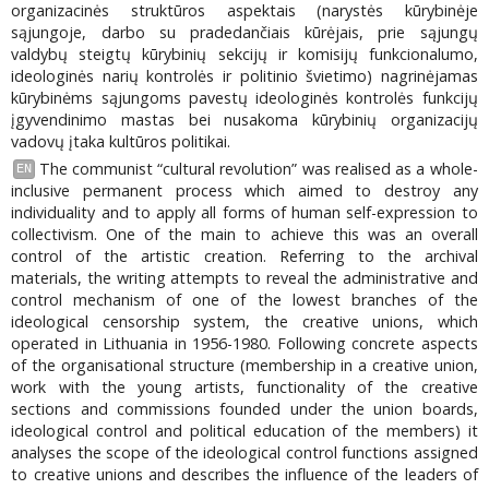
organizacinės struktūros aspektais (narystės kūrybinėje
sąjungoje, darbo su pradedančiais kūrėjais, prie sąjungų
valdybų steigtų kūrybinių sekcijų ir komisijų funkcionalumo,
ideologinės narių kontrolės ir politinio švietimo) nagrinėjamas
kūrybinėms sąjungoms pavestų ideologinės kontrolės funkcijų
įgyvendinimo mastas bei nusakoma kūrybinių organizacijų
vadovų įtaka kultūros politikai.
The communist “cultural revolution” was realised as a whole-
EN
inclusive permanent process which aimed to destroy any
individuality and to apply all forms of human self-expression to
collectivism. One of the main to achieve this was an overall
control of the artistic creation. Referring to the archival
materials, the writing attempts to reveal the administrative and
control mechanism of one of the lowest branches of the
ideological censorship system, the creative unions, which
operated in Lithuania in 1956-1980. Following concrete aspects
of the organisational structure (membership in a creative union,
work with the young artists, functionality of the creative
sections and commissions founded under the union boards,
ideological control and political education of the members) it
analyses the scope of the ideological control functions assigned
to creative unions and describes the influence of the leaders of