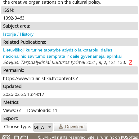
the creative organisations on the cultural policy.
ISSN:
1392-3463
Subject area:
Istorija / History
Related Publications:
Lietuviškoji kultūrinė tapatybė atlydžio laikotarpiu: dailės
.
nacionalinio savitumo samprata ir dailė gyvenamajai aplinkai
Sovijus. Tarpdalykiniai kultūros tyrimai
2021, 9, 2, 121-133.
Permalink:
https://www.lituanistika.lt/content/51
Updated:
2026-02-25 13:44:17
Metrics:
Views: 61
Downloads: 11
Export:
Choose type:
Download
© LMT. All rights reserved.
Site is running on
KUSoftas