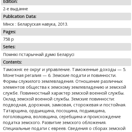
Edition:
2-е выданне
Publication Data:
Мінск : Беларуская навука, 2013.
Pages:
758 p
Series:
Помнікі гістарычнай думкі Беларусі
Contents:
Таможня: ее округ и управление. Таможенные доходы — 5.
Монетная регалия — 6. Земские подати и повинности.
Формы служилого землевладения. Отношение различных
элементов общества к земскому землевладению и земской
службе. Повинностный характер земской военной службы.
Оклад земской военной службы. Земские повинности:
подводная, дорожная, замковая, сторожевая и постойная.
Татарщина, ордынщина, посощина, подымщина,
поголовщина, воловщина, серебщина и происхождение
податка земского. Развитие земского обложения.
Специальные подати с евреев. Сведения о сборах земской