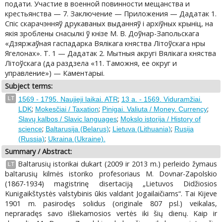
подати. Участие в военной повинности мещанства и
крестьянства — 7. Заключение — Приложения — Дадатак 1.
Спіс скарачэнняў друкаваных выданняў i архіўных крыніц, на
якія зроблены снасылкі ў кнізе M. В. Доўнар-Запольскага
«Дзяржаўная гаспадарка Вялікага княства Літоўскага нры
Ягелонах». Т. 1 — Дадатак 2. Мытныя акругі Вялікага княства
Літоўскага (да раздзела «11. Таможня, ее округ и
управление») — Каментарыі.
Subject terms:
;
LT
1569 - 1795. Naujieji laikai. ATR
13 a. - 1569. Viduramžiai.
;
;
;
LDK
Mokesčiai / Taxation
Pinigai. Valiuta / Money. Currency
;
Slavų kalbos / Slavic languages
Mokslo istorija / History of
;
;
;
science
Baltarusija (Belarus)
Lietuva (Lithuania)
Rusija
;
(Russia)
Ukraina (Ukraine).
Summary / Abstract:
Baltarusių istorikai dukart (2009 ir 2013 m.) perleido žymaus
LT
baltarusių kilmės istoriko profesoriaus M. Dovnar-Zapolskio
(1867-1934) magistrinę disertaciją „Lietuvos Didžiosios
Kunigaikštystės valstybinis ūkis valdant Jogailaičiams“. Tai Kijeve
1901 m. pasirodęs solidus (originale 807 psl.) veikalas,
nepraradęs savo išliekamosios vertės iki šių dienų. Kaip ir