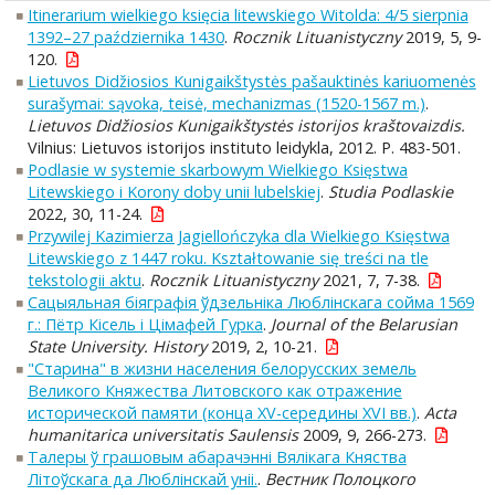
Itinerarium wielkiego księcia litewskiego Witolda: 4/5 sierpnia
1392–27 października 1430
.
Rocznik Lituanistyczny
2019, 5, 9-
120.
Lietuvos Didžiosios Kunigaikštystės pašauktinės kariuomenės
surašymai: sąvoka, teisė, mechanizmas (1520-1567 m.)
.
Lietuvos Didžiosios Kunigaikštystės istorijos kraštovaizdis.
Vilnius: Lietuvos istorijos instituto leidykla, 2012. P. 483-501.
Podlasie w systemie skarbowym Wielkiego Księstwa
Litewskiego i Korony doby unii lubelskiej
.
Studia Podlaskie
2022, 30, 11-24.
Przywilej Kazimierza Jagiellończyka dla Wielkiego Księstwa
Litewskiego z 1447 roku. Kształtowanie się treści na tle
tekstologii aktu
.
Rocznik Lituanistyczny
2021, 7, 7-38.
Сацыяльная біяграфія ўдзельніка Люблінскага сойма 1569
г.: Пётр Кісель і Цімафей Гурка
.
Journal of the Belarusian
State University. History
2019, 2, 10-21.
"Старина" в жизни населения белорусских земель
Великого Княжества Литовского как отражение
исторической памяти (конца XV-середины XVI вв.)
.
Acta
humanitarica universitatis Saulensis
2009, 9, 266-273.
Талеры ў грашовым абарачэнні Вялікага Княства
Літоўскага да Люблінскай уніі.
.
Вестник Полоцкого