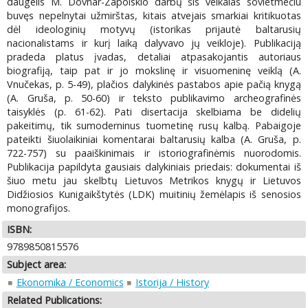
daugelis M. Dovnar-Zapolskio darbų šis veikalas sovietmečiu
buvęs nepelnytai užmirštas, kitais atvejais smarkiai kritikuotas
dėl ideologinių motyvų (istorikas prijautė baltarusių
nacionalistams ir kurį laiką dalyvavo jų veikloje). Publikaciją
pradeda platus įvadas, detaliai atpasakojantis autoriaus
biografiją, taip pat ir jo mokslinę ir visuomeninę veiklą (A.
Vnučekas, p. 5-49), plačios dalykinės pastabos apie pačią knygą
(A. Gruša, p. 50-60) ir teksto publikavimo archeografinės
taisyklės (p. 61-62). Pati disertacija skelbiama be didelių
pakeitimų, tik sumoderninus tuometinę rusų kalbą. Pabaigoje
pateikti šiuolaikiniai komentarai baltarusių kalba (A. Gruša, p.
722-757) su paaiškinimais ir istoriografinėmis nuorodomis.
Publikacija papildyta gausiais dalykiniais priedais: dokumentai iš
šiuo metu jau skelbtų Lietuvos Metrikos knygų ir Lietuvos
Didžiosios Kunigaikštytės (LDK) muitinių žemėlapis iš senosios
monografijos.
ISBN:
9789850815576
Subject area:
Ekonomika / Economics
Istorija / History
Related Publications: