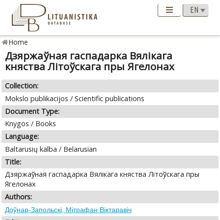
Home
Дзяржаўная гаспадарка Вялікага
княства Літоўскага пры Ягелонах
Collection:
Mokslo publikacijos / Scientific publications
Document Type:
Knygos / Books
Language:
Baltarusių kalba / Belarusian
Title:
Дзяржаўная гаспадарка Вялікага княства Літоўскага пры
Ягелонах
Authors:
Доўнар-Запольскі, Мiтрафан Вiктаравiч