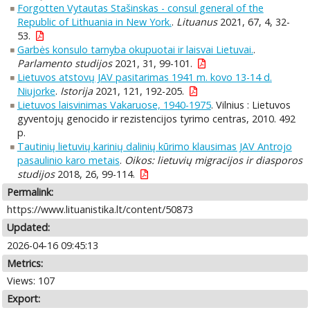
Forgotten Vytautas Stašinskas - consul general of the
Republic of Lithuania in New York.
.
Lituanus
2021, 67, 4, 32-
53.
Garbės konsulo tarnyba okupuotai ir laisvai Lietuvai.
.
Parlamento studijos
2021, 31, 99-101.
Lietuvos atstovų JAV pasitarimas 1941 m. kovo 13-14 d.
Niujorke
.
Istorija
2021, 121, 192-205.
Lietuvos laisvinimas Vakaruose, 1940-1975
. Vilnius : Lietuvos
gyventojų genocido ir rezistencijos tyrimo centras, 2010. 492
p.
Tautinių lietuvių karinių dalinių kūrimo klausimas JAV Antrojo
pasaulinio karo metais
.
Oikos: lietuvių migracijos ir diasporos
studijos
2018, 26, 99-114.
Permalink:
https://www.lituanistika.lt/content/50873
Updated:
2026-04-16 09:45:13
Metrics:
Views: 107
Export: