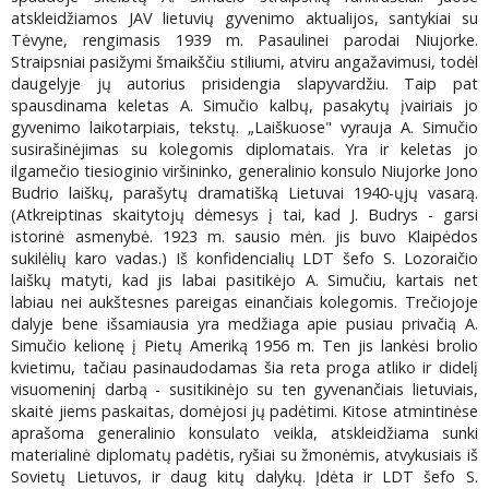
atskleidžiamos JAV lietuvių gyvenimo aktualijos, santykiai su
Tėvyne, rengimasis 1939 m. Pasaulinei parodai Niujorke.
Straipsniai pasižymi šmaikščiu stiliumi, atviru angažavimusi, todėl
daugelyje jų autorius prisidengia slapyvardžiu. Taip pat
spausdinama keletas A. Simučio kalbų, pasakytų įvairiais jo
gyvenimo laikotarpiais, tekstų. „Laiškuose" vyrauja A. Simučio
susirašinėjimas su kolegomis diplomatais. Yra ir keletas jo
ilgamečio tiesioginio viršininko, generalinio konsulo Niujorke Jono
Budrio laiškų, parašytų dramatišką Lietuvai 1940-ųjų vasarą.
(Atkreiptinas skaitytojų dėmesys į tai, kad J. Budrys - garsi
istorinė asmenybė. 1923 m. sausio mėn. jis buvo Klaipėdos
sukilėlių karo vadas.) Iš konfidencialių LDT šefo S. Lozoraičio
laiškų matyti, kad jis labai pasitikėjo A. Simučiu, kartais net
labiau nei aukštesnes pareigas einančiais kolegomis. Trečiojoje
dalyje bene išsamiausia yra medžiaga apie pusiau privačią A.
Simučio kelionę į Pietų Ameriką 1956 m. Ten jis lankėsi brolio
kvietimu, tačiau pasinaudodamas šia reta proga atliko ir didelį
visuomeninį darbą - susitikinėjo su ten gyvenančiais lietuviais,
skaitė jiems paskaitas, domėjosi jų padėtimi. Kitose atmintinėse
aprašoma generalinio konsulato veikla, atskleidžiama sunki
materialinė diplomatų padėtis, ryšiai su žmonėmis, atvykusiais iš
Sovietų Lietuvos, ir daug kitų dalykų. Įdėta ir LDT šefo S.