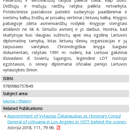
Pavardžių ir vietovardžių rašyba palikta tokia, kaip buvo.
Didžiųjų ir mažųjų raidžių rašyba palikta netvarkyta.
Potekstinėse pastabose pateikti sudarytojo paaiškinimai ir
svetimų kalbų žodžių ar posakių vertimai į lietuvių kalbą. Knygos
pabaigoje įdėta asmenvardžių rodyklė. Knygoje stengtasi
atskleisti ne tik A. Simučio asmenį ir jo darbus. Norėta, kad
skaitytojai kuo daugiau sužinotų apie visą egzilinę Lietuvos
diplomatinę tarnybą, kitas lietuvių išeivių organizacijas ir jų
tarpusavio santykius. Chronologiškai knyga baigiasi
dokumentais, rašytais 1991 m. rudenį, kai Lietuva galutinai
išsivadavo iš Sovietų Sąjungos, legendinė LDT nustojo
egzistavusi, o senieji diplomatai oficialiai perėjo Lietuvos
vyriausybės žinion.
ISBN:
9789986757849
Subject area:
Istorija / History
Related Publications:
Appointment of Vytautas Čekanauskas as Honorary Consul
General of Lithuania in Los Angeles in 1977: behind the scenes
.
Istorija
2018, 111, 79-96.