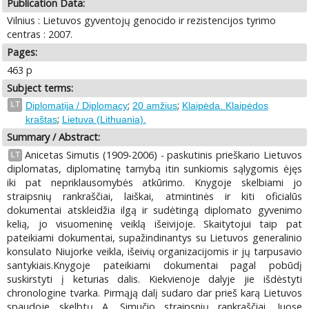
Publication Data:
Vilnius : Lietuvos gyventojų genocido ir rezistencijos tyrimo
centras : 2007.
Pages:
463 p
Subject terms:
;
;
LT
Diplomatija / Diplomacy
20 amžius
Klaipėda. Klaipėdos
;
kraštas
Lietuva (Lithuania).
Summary / Abstract:
Anicetas Simutis (1909-2006) - paskutinis prieškario Lietuvos
LT
diplomatas, diplomatinę tarnybą itin sunkiomis sąlygomis ėjęs
iki pat nepriklausomybės atkūrimo. Knygoje skelbiami jo
straipsnių rankraščiai, laiškai, atmintinės ir kiti oficialūs
dokumentai atskleidžia ilgą ir sudėtingą diplomato gyvenimo
kelią, jo visuomeninę veiklą išeivijoje. Skaitytojui taip pat
pateikiami dokumentai, supažindinantys su Lietuvos generalinio
konsulato Niujorke veikla, išeivių organizacijomis ir jų tarpusavio
santykiais.Knygoje pateikiami dokumentai pagal pobūdį
suskirstyti į keturias dalis. Kiekvienoje dalyje jie išdėstyti
chronologine tvarka. Pirmąją dalį sudaro dar prieš karą Lietuvos
spaudoje skelbtų A. Simučio straipsnių rankraščiai. Juose