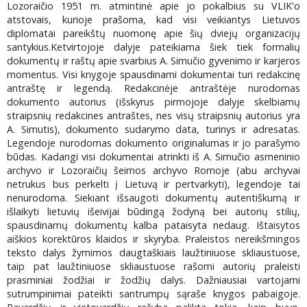
Lozoraičio 1951 m. atmintinė apie jo pokalbius su VLIK'o
atstovais, kurioje prašoma, kad visi veikiantys Lietuvos
diplomatai pareikštų nuomonę apie šių dviejų organizacijų
santykius.Ketvirtojoje dalyje pateikiama šiek tiek formalių
dokumentų ir raštų apie svarbius A. Simučio gyvenimo ir karjeros
momentus. Visi knygoje spausdinami dokumentai turi redakcinę
antraštę ir legendą. Redakcinėje antraštėje nurodomas
dokumento autorius (išskyrus pirmojoje dalyje skelbiamų
straipsnių redakcines antraštes, nes visų straipsnių autorius yra
A. Simutis), dokumento sudarymo data, turinys ir adresatas.
Legendoje nurodomas dokumento originalumas ir jo parašymo
būdas. Kadangi visi dokumentai atrinkti iš A. Simučio asmeninio
archyvo ir Lozoraičių šeimos archyvo Romoje (abu archyvai
netrukus bus perkelti į Lietuvą ir pertvarkyti), legendoje tai
nenurodoma. Siekiant išsaugoti dokumentų autentiškumą ir
išlaikyti lietuvių išeivijai būdingą žodyną bei autorių stilių,
spausdinamų dokumentų kalba pataisyta nedaug. Ištaisytos
aiškios korektūros klaidos ir skyryba. Praleistos nereikšmingos
teksto dalys žymimos daugtaškiais laužtiniuose skliaustuose,
taip pat laužtiniuose skliaustuose rašomi autorių praleisti
prasminiai žodžiai ir žodžių dalys. Dažniausiai vartojami
sutrumpinimai pateikti santrumpų sąraše knygos pabaigoje.