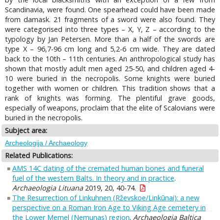
Scandinavia, were found. One spearhead could have been made
from damask. 21 fragments of a sword were also found. They
were categorised into three types – X, Y, Z – according to the
typology by Jan Petersen. More than a half of the swords are
type X – 96,7-96 cm long and 5,2-6 cm wide. They are dated
back to the 10th – 11th centuries. An anthropological study has
shown that mostly adult men aged 25-50, and children aged 4-
10 were buried in the necropolis. Some knights were buried
together with women or children. This tradition shows that a
rank of knights was forming. The plentiful grave goods,
especially of weapons, proclaim that the elite of Scalovians were
buried in the necropolis.
Subject area:
Archeologija / Archaeology
Related Publications:
AMS 14C dating of the cremated human bones and funeral
fuel of the western Balts. In theory and in practice
.
Archaeologia Lituana
2019, 20, 40-74.
The Resurrection of Linkuhnen (Rževskoe/Linkūnai): a new
perspective on a Roman Iron Age to Viking Age cemetery in
the Lower Memel (Nemunas) region
.
Archaeologia Baltica