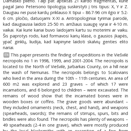
Damasko plieno. Taip pat aptiktas 21 kardo fragmentas, kurie
pagal Jano Petersono tipologiją suskirstyti į tris tipus: X, Y ir Z.
Daugiau nei pusė kardų priklauso X tipui – 86.7-96 cm ilgio ir 5.2-
6 cm. pločio, datuojami X-XI a. Antropologiniai tyrimai parodė,
kad daugiausia laidoti 25-50 m. amžiaus suaugę vyrai ir 4-10 m.
vaikai. Kai kurie kariai buvo laidojami kartu su moterimi ar vaiku.
Šis paprotys rodo, kad formavosi karių klasė, o gausios įkapės,
ypač ginklų, liudija, kad kapinyne laidoti skalvių genties elito
nariai.
This paper presents the finding of expeditions in the Viešvilė
EN
necropolis no 1 in 1998, 1999, and 2001-2004. The necropolis is
located to the North of Viešvilė, Jurbarkas County, on a hill near
the wash of Nemunas. The necropolis belongs to Scalovians
who lived in the area during the 10th – 11th centuries. An area of
600 m2 was explored and 23 graves – of which 17 were
incarnations, and 6 belonged to children – were excavated. The
remains of wood show that the incarnated bones were in
wooden boxes or coffins. The grave goods were abundant –
they included ornaments (neck, chest, and hand), and weapons
(spearheads, swords); the remains of stirrups, spurs, bits and
bridles were also found. The necropolis has plenty of weapons –
49 spearheads (2-4 in one grave), which were mostly produced
by the local blacksmiths with an exception of a few from