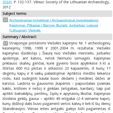
. P. 132-137.. Vilnius: Society of the Lithuanian Archaeology,
2010)
2012
Subject terms:
;
LT
Archeologiniai tyrinėjimai / Archaeological investigations
;
;
Kapinynai. Pilkapiai / Barrow. Burials
Jurbarkas
Lietuva
;
(Lithuania)
Viešvilė.
Summary / Abstract:
Straipsnyje pristatomi Viešvilės kapinyno Nr. 1 archeologinių
LT
kasinėjimų 1998, 1999 ir 2001-2004 m. rezultatai. Viešvilės
kapinynas išsidėstęs į Šiaurę nuo Viešvilės miestelio, Jurbarko
apskrityje, ant kalvos, netoli Nemuno senvagės. Kapinynas
priklauso skalvių genčiai, kurie gyveno šiose apylinkėse X-XI a.
Ištirtas 600 m2 plotas ir atkastos 23 kapavietės, iš kurių 17
degintų kapų ir 6 vaikų palaidojimai. Aptiktos medžio liekanos
rodo, kad sudeginti kaulai buvo dedami į medines dėžes ar
karstus. Laidota su gausiomis įkapėmis – papuošalais (įvairiais
kaklo, krūtinės ir riešo) ir ginklais (ietigaliais, kardais), taip pat
aptikti balnakilpių, pentinų, žąslų ir apynasrių likučiai. Kapinynas
išsiskiria ginklų gausa – aptikti 49 ietigaliai (2-4 viename kape),
kurių didžioji dalis buvo pagaminti vietos kalvių ir keli iš šių dienų
Skandinavijos. Vienas ieties antgalis galėjo būti pagamintas iš